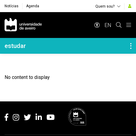
Notícias
Agenda
Quem sou?
Navegação Principal
EN
Navegação Lateral
estudar
No content to display
Rodapé