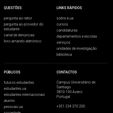
QUESTÕES
LINKS RÁPIDOS
pergunta ao reitor
sobre a ua
pergunta ao provedor do
cursos
estudante
candidaturas
canal de denúncias
departamentos e escolas
livro amarelo eletrónico
serviços
unidades de investigação
biblioteca
PÚBLICOS
CONTACTOS
Campus Universitário de
futuros estudantes
Santiago
estudantes ua
3810-193 Aveiro
estudantes internacionais
Portugal
alumni
+351 234 370 200
pessoas ua
sociedade