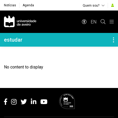
Notícias
Agenda
Quem sou?
Navegação Principal
EN
Navegação Lateral
estudar
No content to display
Rodapé