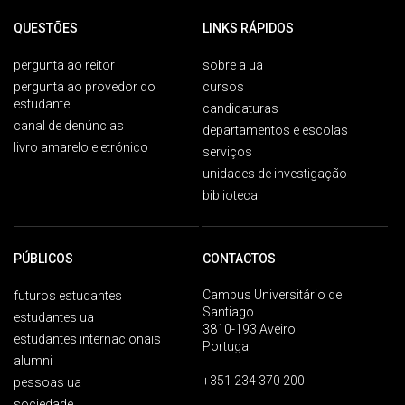
QUESTÕES
LINKS RÁPIDOS
pergunta ao reitor
sobre a ua
pergunta ao provedor do
cursos
estudante
candidaturas
canal de denúncias
departamentos e escolas
livro amarelo eletrónico
serviços
unidades de investigação
biblioteca
PÚBLICOS
CONTACTOS
Campus Universitário de
futuros estudantes
Santiago
estudantes ua
3810-193 Aveiro
estudantes internacionais
Portugal
alumni
+351 234 370 200
pessoas ua
sociedade