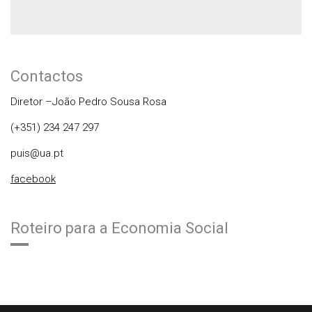
Contactos
Diretor –João Pedro Sousa Rosa
(+351) 234 247 297
puis@ua.pt
facebook
Roteiro para a Economia Social
Rodapé