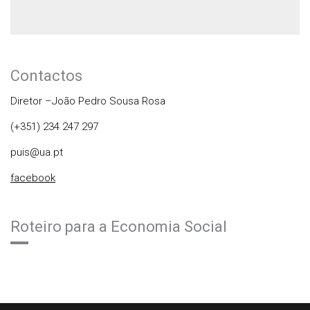
Contactos
Diretor –João Pedro Sousa Rosa
(+351) 234 247 297
puis@ua.pt
facebook
Roteiro para a Economia Social
Rodapé