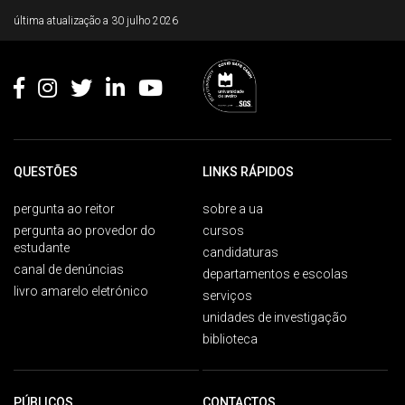
Rodapé
última atualização a
30 julho 2026
QUESTÕES
LINKS RÁPIDOS
pergunta ao reitor
sobre a ua
pergunta ao provedor do
cursos
estudante
candidaturas
canal de denúncias
departamentos e escolas
livro amarelo eletrónico
serviços
unidades de investigação
biblioteca
PÚBLICOS
CONTACTOS