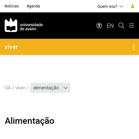
Notícias
Agenda
Quem sou?
Navegação Principal
EN
Navegação Lateral
viver
UA
viver
alimentação
Alimentação