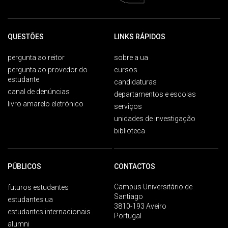
QUESTÕES
LINKS RÁPIDOS
pergunta ao reitor
sobre a ua
pergunta ao provedor do
cursos
estudante
candidaturas
canal de denúncias
departamentos e escolas
livro amarelo eletrónico
serviços
unidades de investigação
biblioteca
PÚBLICOS
CONTACTOS
Campus Universitário de
futuros estudantes
Santiago
estudantes ua
3810-193 Aveiro
estudantes internacionais
Portugal
alumni