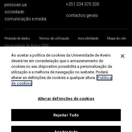
+351 234 370 200
pessoas ua
sociedade
contactos gerais
comunicação e media
Proteção de dados
Termos de utilização
Acessibilidade
Mapa do site
Universidade de Aveiro 2026
Ao aceitar a política de cookies da Universidade de Aveiro
deverá ter em consideração que o armazenamento de
cookies no seu dispositivo possibilita a personalização da
utilização e a melhoria de navegação no website. Poderá
alterar as definições de cookies a qualquer altura.
Política
de cookies
Alterar definições de cookies
Rejeitar Tudo
Aceitar tudo