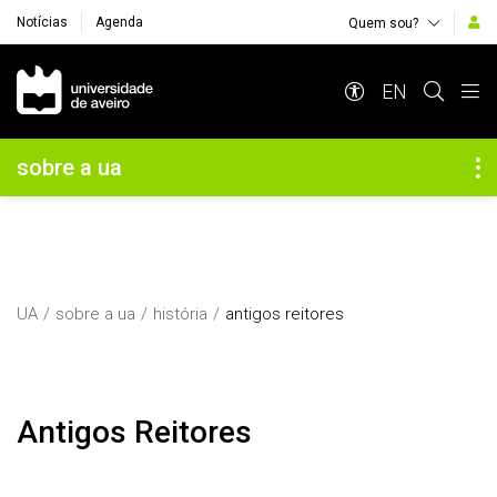
Notícias
Agenda
Quem sou?
Navegação Principal
EN
Navegação Lateral
sobre a ua
UA
sobre a ua
história
antigos reitores
Antigos Reitores