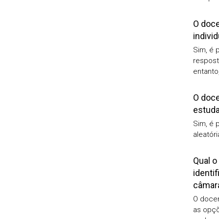
O doce
indivi
Sim, é 
respost
entanto
O doce
estuda
Sim, é 
aleatór
Qual o
identi
câmara
O docen
as opçõ