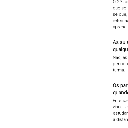
O 2.º s
que se 
se que,
retomad
aprendi
As aul
qualqu
Não, as
período
turma.
Os par
quando
Entende
visuali
estudan
a distâ