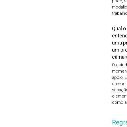
pode, s
modalid
trabalho
Qual o
entend
uma pr
um pro
câmar
O estud
momento
apoio_
carênc
situaçã
element
como a 
Regra