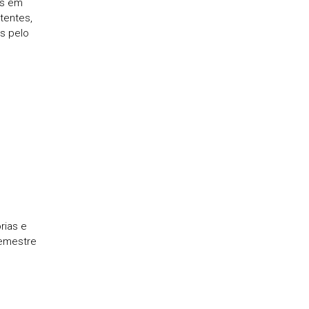
as em
tentes,
s pelo
rias e
semestre