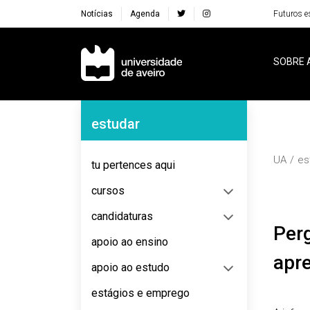
Notícias
Agenda
Futuros e
Navegação Principal
SOBRE 
Navegação Lateral
estudar
UA
es
tu pertences aqui
cursos
candidaturas
Perguntas frequentes sobre ensino e
apoio ao ensino
apr
apoio ao estudo
estágios e emprego