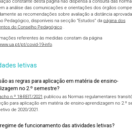
mação constante desta página não dispensa a consulta das norm
nem a análise das comunicações e orientações dos órgãos compe
mente as recomendações sobre avaliação a distância aprovada
o Pedagógico, disponíveis na secção “Estudos” da
página dos
ntos do Conselho Pedagógico
.
rmações referentes às medidas constam da página
/www.ua.pt/pt/covid-19-info
.
dades letivas
são as regras para aplicação em matéria de ensino-
izagem no 2.º semestre?
cho n.º 18-REIT/2021
publicou as Normas regulamentares transitó
ção para aplicação em matéria de ensino-aprendizagem no 2.º 
letivo de 2020/2021.
 regime de funcionamento das atividades letivas?