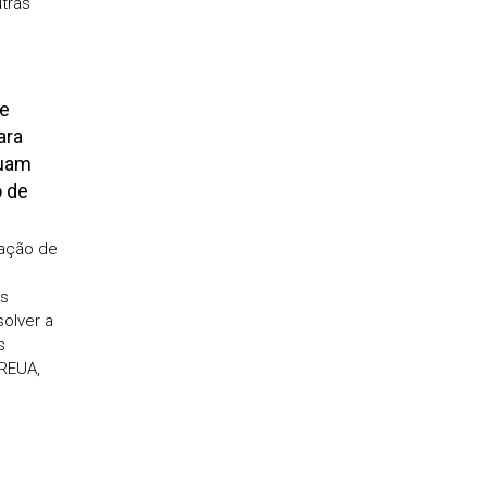
tras
te
ara
luam
o de
zação de
as
solver a
s
 REUA,