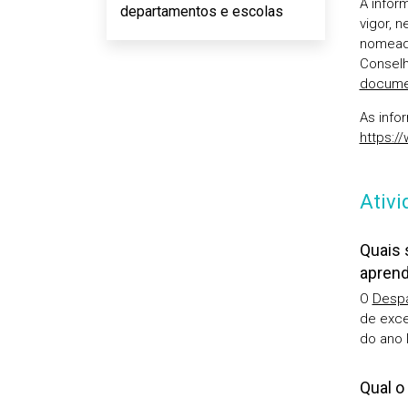
A infor
departamentos e escolas
vigor, 
nomeada
Conselh
docume
As info
https:/
Ativi
Quais 
aprend
O
Despa
de exce
do ano 
Qual o