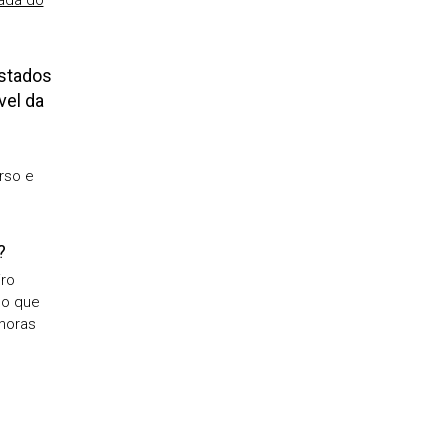
zada do
estados
vel da
rso e
?
iro
 o que
 horas