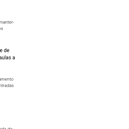
 manter-
os
e de
aulas a
pamento
ntradas