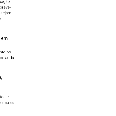
tuação
prevê-
 sejam
-
r em
nte os
colar da
,
tes e
as aulas