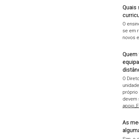
Quais 
curric
O ensin
se em r
novos e
Quem t
equipa
distân
O Diret
unidade
próprio
devem s
apoio_
As med
alguma