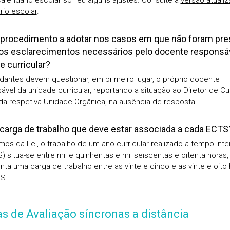
calendário escolar sofreu alguns ajustes. Consulte a
versão atuali
rio escolar
.
 procedimento a adotar nos casos em que não foram pr
os esclarecimentos necessários pelo docente responsá
e curricular?
dantes devem questionar, em primeiro lugar, o próprio docente
ável da unidade curricular, reportando a situação ao Diretor de Cu
 da respetiva Unidade Orgânica, na ausência de resposta.
 carga de trabalho que deve estar associada a cada ECTS
mos da Lei, o trabalho de um ano curricular realizado a tempo inte
) situa-se entre mil e quinhentas e mil seiscentas e oitenta horas,
nta uma carga de trabalho entre as vinte e cinco e as vinte e oito
S.
s de Avaliação síncronas a distância