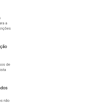
s
ara a
trições
ição
sos de
ista
ados
os não