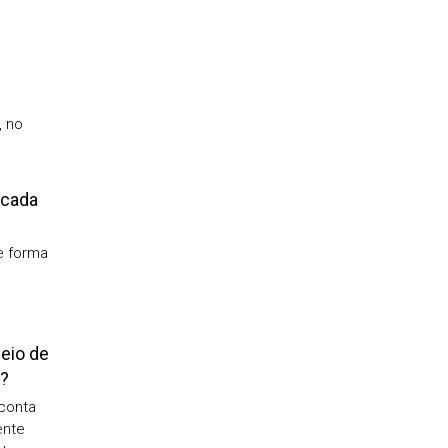
, no
 cada
e forma
meio de
o?
conta
ente