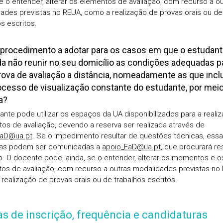
e o entender, alterar os elementos de avaliação, com recurso a ou
ades previstas no REUA, como a realização de provas orais ou de
s escritos.
 procedimento a adotar para os casos em que o estudan
a não reunir no seu domicílio as condições adequadas p
ova de avaliação a distância, nomeadamente as que inc
cesso de visualização constante do estudante, por mei
a?
ante pode utilizar os espaços da UA disponibilizados para a reali
s de avaliação, devendo a reserva ser realizada através de
EaD@ua.pt
. Se o impedimento resultar de questões técnicas, ess
ias podem ser comunicadas a
apoio_EaD@ua.pt
, que procurará re
o. O docente pode, ainda, se o entender, alterar os momentos e o
os de avaliação, com recurso a outras modalidades previstas no
realização de provas orais ou de trabalhos escritos.
s de inscrição, frequência e candidaturas