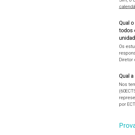
Sim, o 
calendá
Qual o
todos 
unidad
Os estu
respons
Diretor
Qual a
Nos ter
(60ECTS
represe
por ECT
Prova