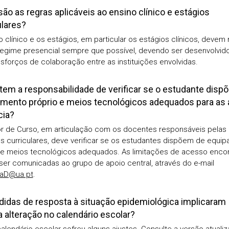
são as regras aplicáveis ao ensino clínico e estágios
ulares?
o clínico e os estágios, em particular os estágios clínicos, devem
egime presencial sempre que possível, devendo ser desenvolvid
sforços de colaboração entre as instituições envolvidas.
em a responsabilidade de verificar se o estudante dispõ
mento próprio e meios tecnológicos adequados para as 
cia?
or de Curso, em articulação com os docentes responsáveis pelas
s curriculares, deve verificar se os estudantes dispõem de equi
 e meios tecnológicos adequados. As limitações de acesso enco
er comunicadas ao grupo de apoio central, através do e-mail
EaD@ua.pt
.
idas de resposta à situação epidemiológica implicaram
 alteração no calendário escolar?