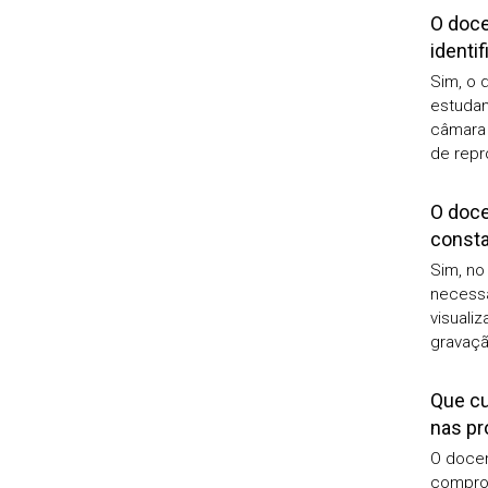
O doce
identi
Sim, o 
estudan
câmara 
de repr
O doce
consta
Sim, no
necessá
visuali
gravaçã
Que cu
nas pr
O docen
comprom