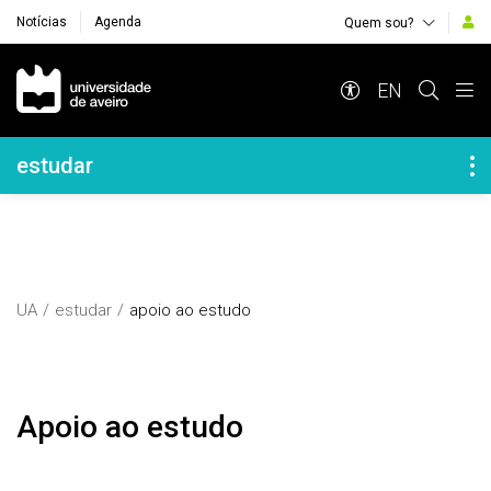
Notícias
Agenda
Quem sou?
Navegação Principal
EN
Navegação Lateral
estudar
UA
estudar
apoio ao estudo
Apoio ao estudo