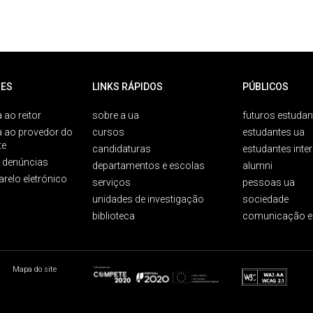
ES
LINKS RÁPIDOS
PÚBLICOS
 ao reitor
sobre a ua
futuros estudan
a ao provedor do
cursos
estudantes ua
te
candidaturas
estudantes inte
e denúncias
departamentos e escolas
alumni
arelo eletrónico
serviços
pessoas ua
unidades de investigação
sociedade
biblioteca
comunicação e
Mapa do site