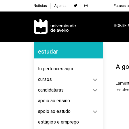
Notícias
Agenda
Futuros e
Navegação Principal
SOBRE 
Navegação Lateral
estudar
Algo
tu pertences aqui
cursos
Lament
candidaturas
resolv
apoio ao ensino
apoio ao estudo
estágios e emprego