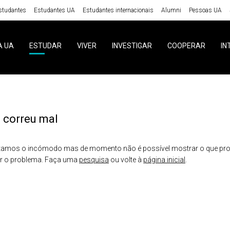
studantes
Estudantes UA
Estudantes internacionais
Alumni
Pessoas UA
A UA
ESTUDAR
VIVER
INVESTIGAR
COOPERAR
IN
 correu mal
amos o incómodo mas de momento não é possível mostrar o que proc
er o problema. Faça uma
pesquisa
ou volte à
página inicial
.