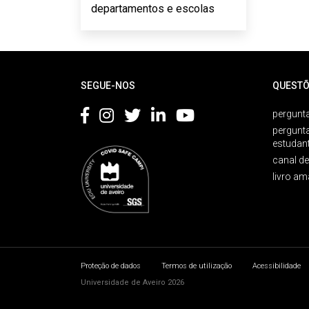
departamentos e escolas
Rodapé
SEGUE-NOS
QUESTÕ
pergunta
pergunt
estudan
canal d
livro am
Proteção de dados
Termos de utilização
Acessibilidade
Universidade de Aveiro 2026