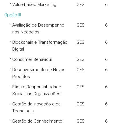
·
Value-based Marketing
GES
6
Opção III
·
Avaliação de Desempenho
GES
6
nos Negócios
·
Blockchain e Transformação
GES
6
Digital
·
Consumer Behaviour
GES
6
·
Desenvolvimento de Novos
GES
6
Produtos
·
Ética e Responsabilidade
GES
6
Social nas Organizações
·
Gestão da Inovação e da
GES
6
Tecnologia
·
Gestão do Conhecimento
GES
6