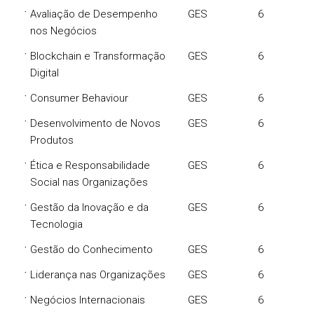
·
Avaliação de Desempenho
GES
6
nos Negócios
·
Blockchain e Transformação
GES
6
Digital
·
Consumer Behaviour
GES
6
·
Desenvolvimento de Novos
GES
6
Produtos
·
Ética e Responsabilidade
GES
6
Social nas Organizações
·
Gestão da Inovação e da
GES
6
Tecnologia
·
Gestão do Conhecimento
GES
6
·
Liderança nas Organizações
GES
6
·
Negócios Internacionais
GES
6