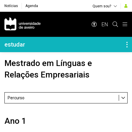
Notícias
Agenda
Quem sou?
Navegação Principal
EN
Navegação Lateral
estudar
Mestrado em Línguas e
Relações Empresariais
Percurso
Ano 1