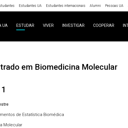
studantes
Estudantes UA
Estudantes internacionais
Alumni
Pessoas UA
A UA
ESTUDAR
VIVER
INVESTIGAR
COOPERAR
IN
strado em Biomedicina Molecular
 1
stre
entos de Estatística Biomédica
a Molecular