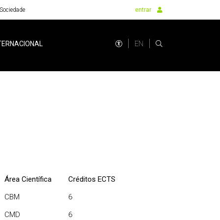
Sociedade
entrar
EN
TERNACIONAL
Área Científica
Créditos ECTS
CBM
6
CMD
6