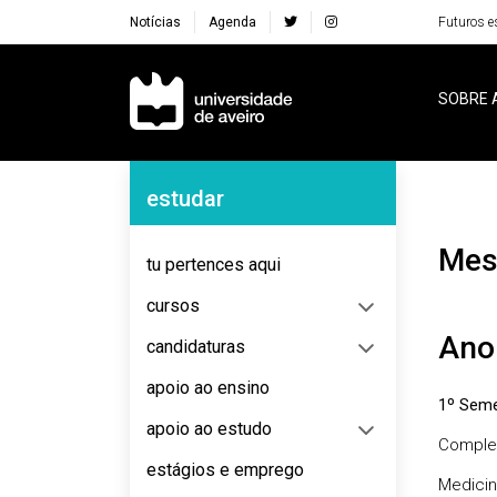
Notícias
Agenda
Futuros e
Navegação Principal
SOBRE 
Navegação Lateral
estudar
Me
tu pertences aqui
cursos
Ano
candidaturas
apoio ao ensino
1º Seme
apoio ao estudo
Complem
estágios e emprego
Medicin