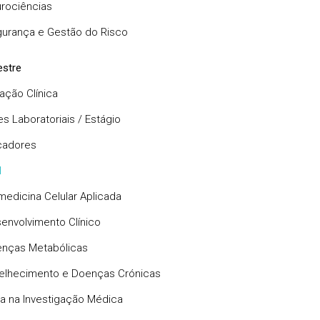
rociências
urança e Gestão do Risco
stre
gação Clínica
s Laboratoriais / Estágio
cadores
I
medicina Celular Aplicada
envolvimento Clínico
nças Metabólicas
elhecimento e Doenças Crónicas
ca na Investigação Médica