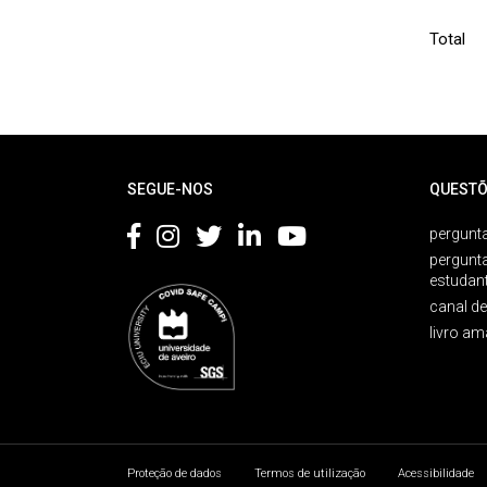
Total
Rodapé
SEGUE-NOS
QUESTÕ
pergunta
pergunt
estudan
canal d
livro am
Proteção de dados
Termos de utilização
Acessibilidade