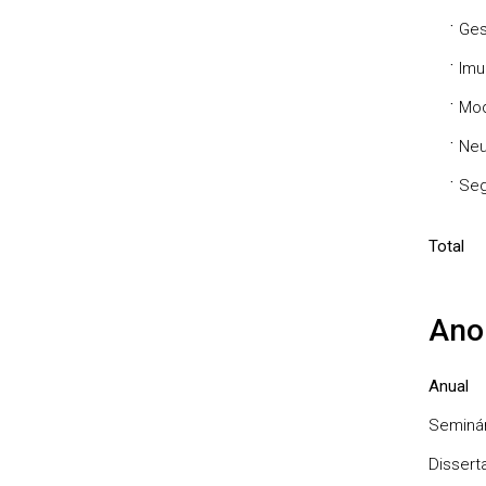
·
Ges
·
Imu
·
Mod
·
Neu
·
Seg
Total
Ano
Anual
Seminár
Dissert