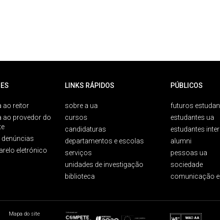
ES
LINKS RÁPIDOS
PÚBLICOS
 ao reitor
sobre a ua
futuros estudan
a ao provedor do
cursos
estudantes ua
te
candidaturas
estudantes inte
e denúncias
departamentos e escolas
alumni
arelo eletrónico
serviços
pessoas ua
unidades de investigação
sociedade
biblioteca
comunicação e
Mapa do site