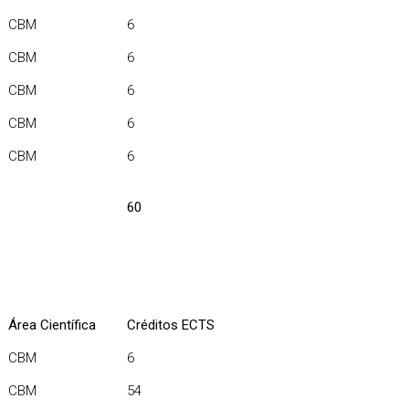
CBM
6
CBM
6
CBM
6
CBM
6
CBM
6
60
Área Científica
Créditos ECTS
CBM
6
CBM
54