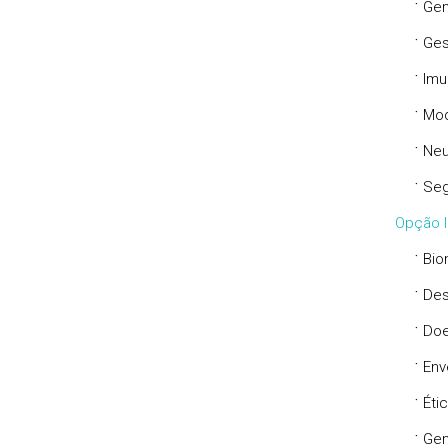
·
Ge
·
Ges
·
Imu
·
Mod
·
Neu
·
Seg
Opção II
·
Bio
·
Des
·
Doe
·
Env
·
Éti
·
Ge