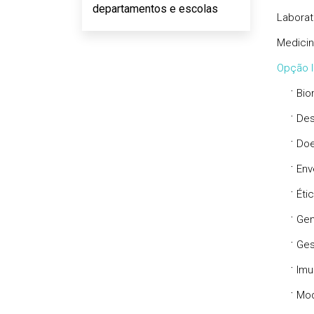
departamentos e escolas
Laborat
Medicin
Opção I
·
Bio
·
Des
·
Doe
·
Env
·
Éti
·
Ge
·
Ges
·
Imu
·
Mod