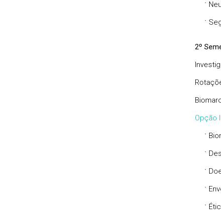
·
Neu
·
Seg
2º Seme
Investi
Rotaçõe
Biomar
Opção I
·
Bio
·
Des
·
Doe
·
Env
·
Éti