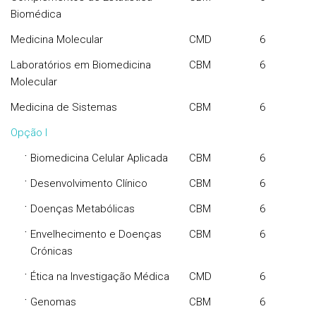
Biomédica
Medicina Molecular
CMD
6
Laboratórios em Biomedicina
CBM
6
Molecular
Medicina de Sistemas
CBM
6
Opção I
·
Biomedicina Celular Aplicada
CBM
6
·
Desenvolvimento Clínico
CBM
6
·
Doenças Metabólicas
CBM
6
·
Envelhecimento e Doenças
CBM
6
Crónicas
·
Ética na Investigação Médica
CMD
6
·
Genomas
CBM
6