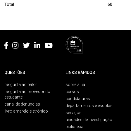
Total
60
Rodapé
QUESTÕES
LINKS RÁPIDOS
pergunta ao reitor
sobre a ua
pergunta ao provedor do
cursos
estudante
candidaturas
canal de denúncias
departamentos e escolas
livro amarelo eletrónico
serviços
unidades de investigação
biblioteca