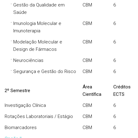
·
Gestão da Qualidade em
CBM
6
Saúde
·
Imunologia Molecular e
CBM
6
Imunoterapia
·
Modelação Molecular e
CBM
6
Design de Fármacos
·
Neurociências
CBM
6
·
Segurança e Gestão do Risco
CBM
6
Área
Créditos
2º Semestre
Científica
ECTS
Investigação Clínica
CBM
6
Rotações Laboratoriais / Estágio
CBM
6
Biomarcadores
CBM
6