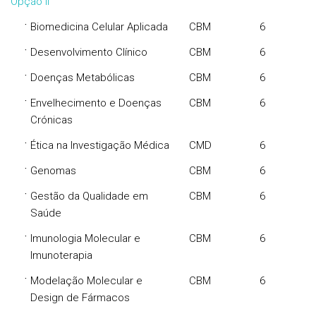
Opção II
·
Biomedicina Celular Aplicada
CBM
6
·
Desenvolvimento Clínico
CBM
6
·
Doenças Metabólicas
CBM
6
·
Envelhecimento e Doenças
CBM
6
Crónicas
·
Ética na Investigação Médica
CMD
6
·
Genomas
CBM
6
·
Gestão da Qualidade em
CBM
6
Saúde
·
Imunologia Molecular e
CBM
6
Imunoterapia
·
Modelação Molecular e
CBM
6
Design de Fármacos