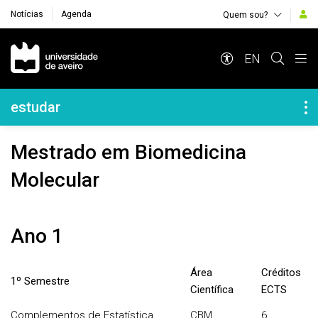
Notícias
Agenda
Quem sou?
Navegação Principal
EN
Navegação Lateral
estudar
Mestrado em Biomedicina
Molecular
Ano 1
Área
Créditos
1º Semestre
Científica
ECTS
Complementos de Estatística
CBM
6