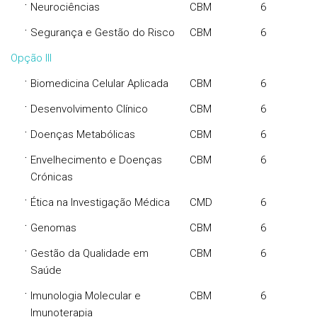
·
Neurociências
CBM
6
·
Segurança e Gestão do Risco
CBM
6
Opção III
·
Biomedicina Celular Aplicada
CBM
6
·
Desenvolvimento Clínico
CBM
6
·
Doenças Metabólicas
CBM
6
·
Envelhecimento e Doenças
CBM
6
Crónicas
·
Ética na Investigação Médica
CMD
6
·
Genomas
CBM
6
·
Gestão da Qualidade em
CBM
6
Saúde
·
Imunologia Molecular e
CBM
6
Imunoterapia