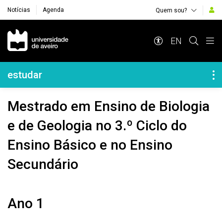
Notícias
Agenda
Quem sou?
Navegação Principal
EN
Navegação Lateral
estudar
Mestrado em Ensino de Biologia
e de Geologia no 3.º Ciclo do
Ensino Básico e no Ensino
Secundário
Ano 1