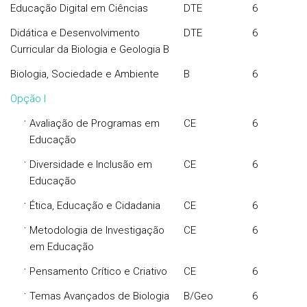
Educação Digital em Ciências
DTE
6
Didática e Desenvolvimento
DTE
6
Curricular da Biologia e Geologia B
Biologia, Sociedade e Ambiente
B
6
Opção I
·
Avaliação de Programas em
CE
6
Educação
·
Diversidade e Inclusão em
CE
6
Educação
·
Ética, Educação e Cidadania
CE
6
·
Metodologia de Investigação
CE
6
em Educação
·
Pensamento Crítico e Criativo
CE
6
·
Temas Avançados de Biologia
B/Geo
6