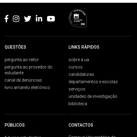
Rodapé
QUESTÕES
LINKS RÁPIDOS
pergunta ao reitor
sobre a ua
pergunta ao provedor do
cursos
estudante
candidaturas
canal de denúncias
departamentos e escolas
livro amarelo eletrónico
serviços
unidades de investigação
biblioteca
PÚBLICOS
CONTACTOS