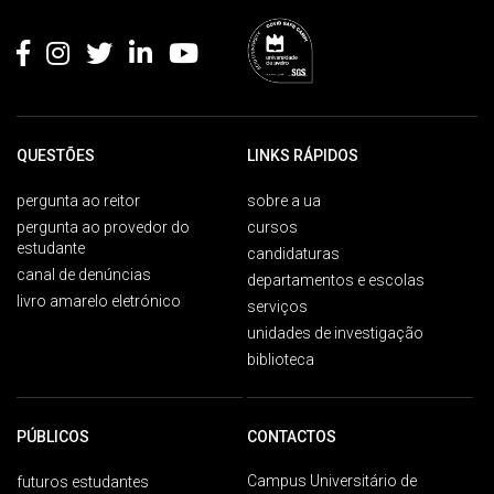
Rodapé
QUESTÕES
LINKS RÁPIDOS
pergunta ao reitor
sobre a ua
pergunta ao provedor do
cursos
estudante
candidaturas
canal de denúncias
departamentos e escolas
livro amarelo eletrónico
serviços
unidades de investigação
biblioteca
PÚBLICOS
CONTACTOS
Campus Universitário de
futuros estudantes