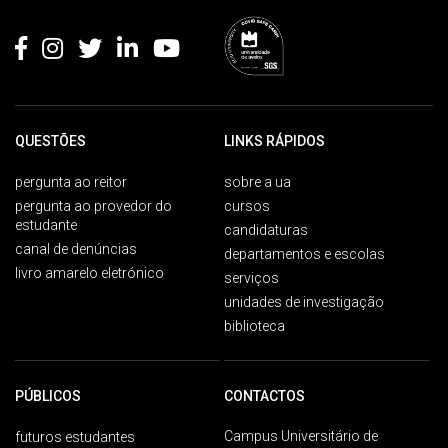
Rodapé
QUESTÕES
LINKS RÁPIDOS
pergunta ao reitor
sobre a ua
pergunta ao provedor do
cursos
estudante
candidaturas
canal de denúncias
departamentos e escolas
livro amarelo eletrónico
serviços
unidades de investigação
biblioteca
PÚBLICOS
CONTACTOS
Campus Universitário de
futuros estudantes