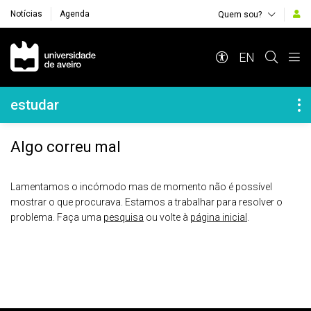
Notícias
Agenda
Quem sou?
Navegação Principal
EN
Navegação Lateral
estudar
Algo correu mal
Lamentamos o incómodo mas de momento não é possível
mostrar o que procurava. Estamos a trabalhar para resolver o
problema. Faça uma
pesquisa
ou volte à
página inicial
.