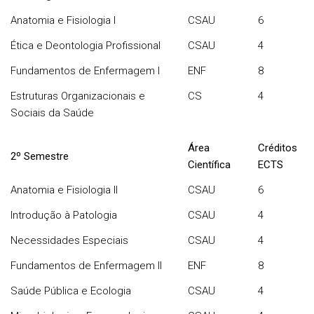
Anatomia e Fisiologia I
CSAU
6
Ética e Deontologia Profissional
CSAU
4
Fundamentos de Enfermagem I
ENF
8
Estruturas Organizacionais e
CS
4
Sociais da Saúde
Área
Créditos
2º Semestre
Científica
ECTS
Anatomia e Fisiologia II
CSAU
6
Introdução à Patologia
CSAU
4
Necessidades Especiais
CSAU
4
Fundamentos de Enfermagem II
ENF
8
Saúde Pública e Ecologia
CSAU
4