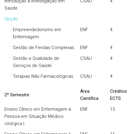
Introdução à Investigação em
CSAU
4
Saúde
Opção
·
Empreendedorismo em
ENF
4
Enfermagem
·
Gestão de Feridas Complexas
ENF
4
·
Gestão e Qualidade de
CSAU
4
Serviços de Saúde
·
Terapias Não Farmacológicas
CSAU
4
Área
Créditos
2º Semestre
Científica
ECTS
Ensino Clínico em Enfermagem à
ENF
15
Pessoa em Situação Médico-
cirúrgica I