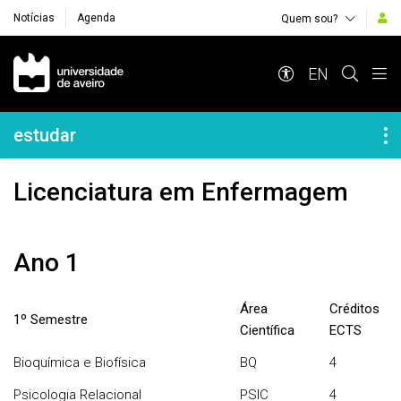
Notícias
Agenda
Quem sou?
Navegação Principal
EN
Navegação Lateral
estudar
Licenciatura em Enfermagem
Ano 1
Área
Créditos
1º Semestre
Científica
ECTS
Bioquímica e Biofísica
BQ
4
Psicologia Relacional
PSIC
4