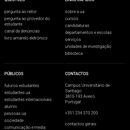
pergunta ao reitor
sobre a ua
pergunta ao provedor do
cursos
estudante
candidaturas
canal de denúncias
departamentos e escolas
livro amarelo eletrónico
serviços
unidades de investigação
biblioteca
PÚBLICOS
CONTACTOS
Campus Universitário de
futuros estudantes
Santiago
estudantes ua
3810-193 Aveiro
estudantes internacionais
Portugal
alumni
+351 234 370 200
pessoas ua
sociedade
contactos gerais
comunicação e media