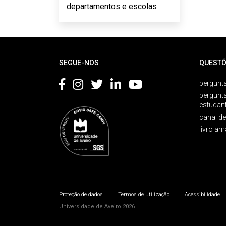
departamentos e escolas
Rodapé
SEGUE-NOS
QUESTÕ
pergunta
pergunt
estudan
canal d
livro am
Proteção de dados
Termos de utilização
Acessibilidade
Universidade de Aveiro 2026