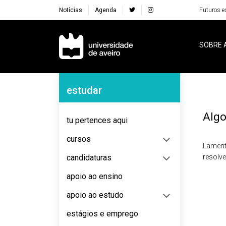
Notícias
Agenda
Futuros e
Navegação Principal
SOBRE 
Navegação Lateral
estudar
Algo
tu pertences aqui
cursos
Lament
candidaturas
resolv
apoio ao ensino
apoio ao estudo
estágios e emprego