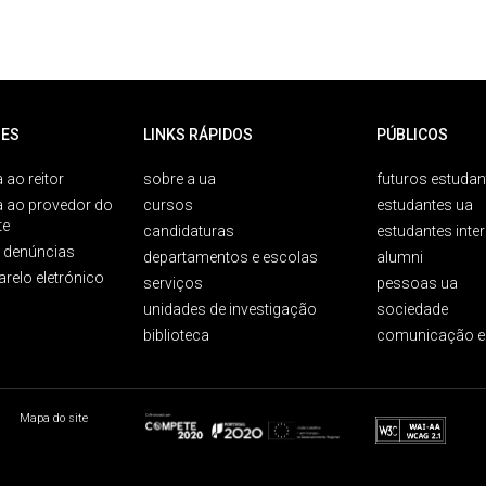
ES
LINKS RÁPIDOS
PÚBLICOS
 ao reitor
sobre a ua
futuros estudan
a ao provedor do
cursos
estudantes ua
te
candidaturas
estudantes inte
e denúncias
departamentos e escolas
alumni
arelo eletrónico
serviços
pessoas ua
unidades de investigação
sociedade
biblioteca
comunicação e
Mapa do site