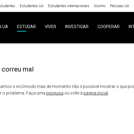
studantes
Estudantes UA
Estudantes internacionais
Alumni
Pessoas UA
A UA
ESTUDAR
VIVER
INVESTIGAR
COOPERAR
IN
 correu mal
amos o incómodo mas de momento não é possível mostrar o que proc
er o problema. Faça uma
pesquisa
ou volte à
página inicial
.