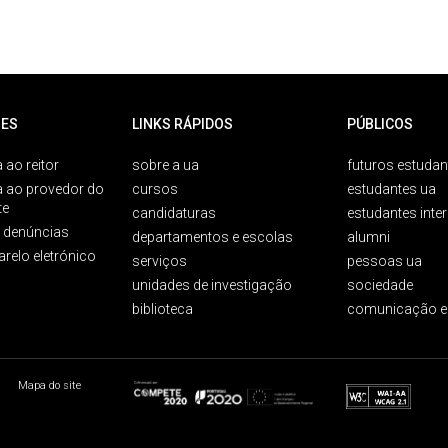
ES
LINKS RÁPIDOS
PÚBLICOS
 ao reitor
sobre a ua
futuros estudan
a ao provedor do
cursos
estudantes ua
te
candidaturas
estudantes inte
e denúncias
departamentos e escolas
alumni
arelo eletrónico
serviços
pessoas ua
unidades de investigação
sociedade
biblioteca
comunicação e
Mapa do site