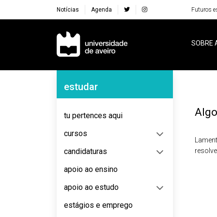
Notícias
Agenda
Futuros e
Navegação Principal
SOBRE 
Navegação Lateral
estudar
Algo
tu pertences aqui
cursos
Lament
candidaturas
resolv
apoio ao ensino
apoio ao estudo
estágios e emprego