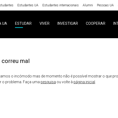
studantes
Estudantes UA
Estudantes internacionais
Alumni
Pessoas UA
A UA
ESTUDAR
VIVER
INVESTIGAR
COOPERAR
IN
 correu mal
amos o incómodo mas de momento não é possível mostrar o que proc
er o problema. Faça uma
pesquisa
ou volte à
página inicial
.