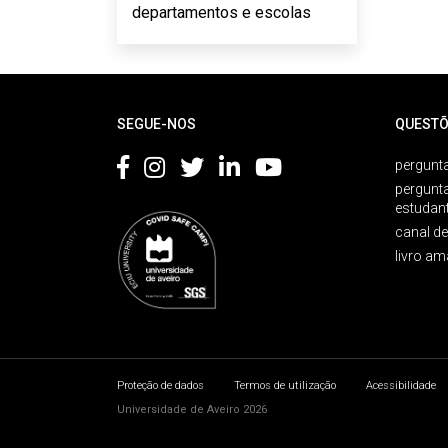
departamentos e escolas
Rodapé
SEGUE-NOS
QUESTÕ
pergunta
pergunt
estudan
canal d
livro am
Proteção de dados
Termos de utilização
Acessibilidade
Universidade de Aveiro 2026