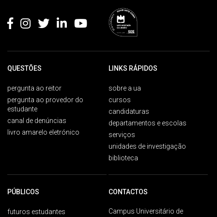
Rodapé
QUESTÕES
LINKS RÁPIDOS
pergunta ao reitor
sobre a ua
pergunta ao provedor do
cursos
estudante
candidaturas
canal de denúncias
departamentos e escolas
livro amarelo eletrónico
serviços
unidades de investigação
biblioteca
PÚBLICOS
CONTACTOS
Campus Universitário de
futuros estudantes