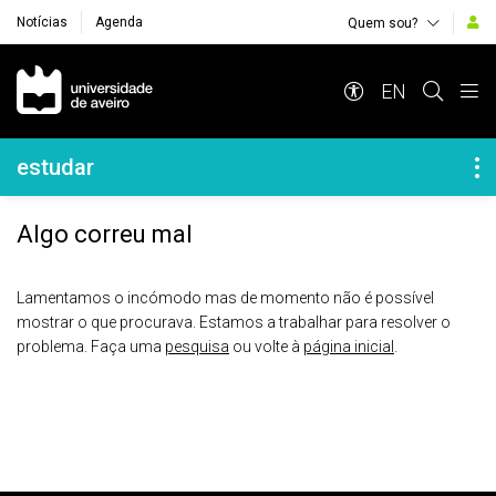
Notícias
Agenda
Quem sou?
Navegação Principal
EN
Navegação Lateral
estudar
Algo correu mal
Lamentamos o incómodo mas de momento não é possível
mostrar o que procurava. Estamos a trabalhar para resolver o
problema. Faça uma
pesquisa
ou volte à
página inicial
.