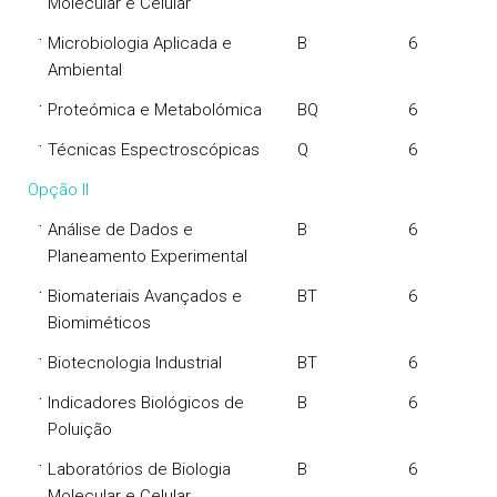
Molecular e Celular
·
Microbiologia Aplicada e
B
6
Ambiental
·
Proteómica e Metabolómica
BQ
6
·
Técnicas Espectroscópicas
Q
6
Opção II
·
Análise de Dados e
B
6
Planeamento Experimental
·
Biomateriais Avançados e
BT
6
Biomiméticos
·
Biotecnologia Industrial
BT
6
·
Indicadores Biológicos de
B
6
Poluição
·
Laboratórios de Biologia
B
6
Molecular e Celular