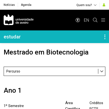
Notícias
Agenda
Quem sou?
Navegação Principal
EN
Navegação Lateral
estudar
Mestrado em Biotecnologia
Percurso
Ano 1
Área
Créditos
1º Semestre
Científica
ECTS