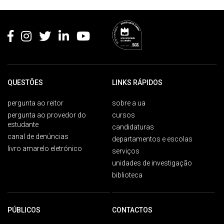
Rodapé
QUESTÕES
LINKS RÁPIDOS
pergunta ao reitor
sobre a ua
pergunta ao provedor do
cursos
estudante
candidaturas
canal de denúncias
departamentos e escolas
livro amarelo eletrónico
serviços
unidades de investigação
biblioteca
PÚBLICOS
CONTACTOS