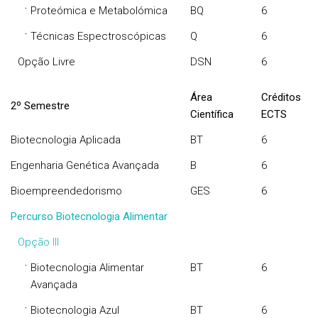
·
Proteómica e Metabolómica
BQ
6
·
Técnicas Espectroscópicas
Q
6
Opção Livre
DSN
6
Área
Créditos
2º Semestre
Científica
ECTS
Biotecnologia Aplicada
BT
6
Engenharia Genética Avançada
B
6
Bioempreendedorismo
GES
6
Percurso Biotecnologia Alimentar
Opção III
·
Biotecnologia Alimentar
BT
6
Avançada
·
Biotecnologia Azul
BT
6