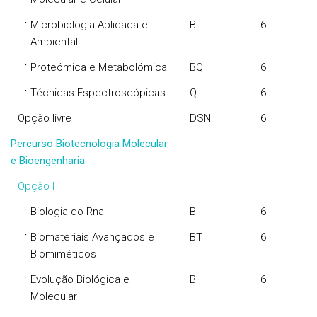
·
Microbiologia Aplicada e
B
6
Ambiental
·
Proteómica e Metabolómica
BQ
6
·
Técnicas Espectroscópicas
Q
6
Opção livre
DSN
6
Percurso Biotecnologia Molecular
e Bioengenharia
Opção I
·
Biologia do Rna
B
6
·
Biomateriais Avançados e
BT
6
Biomiméticos
·
Evolução Biológica e
B
6
Molecular