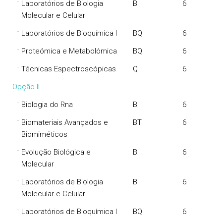
·
Laboratórios de Biologia
B
6
Molecular e Celular
·
Laboratórios de Bioquímica I
BQ
6
·
Proteómica e Metabolómica
BQ
6
·
Técnicas Espectroscópicas
Q
6
Opção II
·
Biologia do Rna
B
6
·
Biomateriais Avançados e
BT
6
Biomiméticos
·
Evolução Biológica e
B
6
Molecular
·
Laboratórios de Biologia
B
6
Molecular e Celular
·
Laboratórios de Bioquímica I
BQ
6