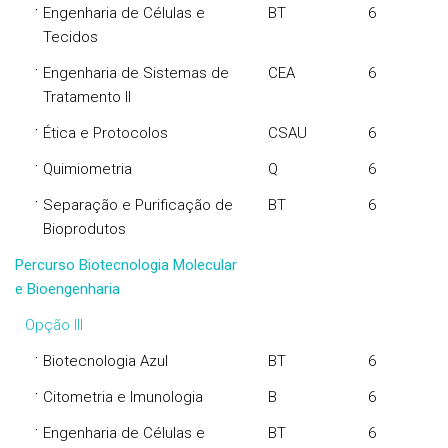
·
Engenharia de Células e
BT
6
Tecidos
·
Engenharia de Sistemas de
CEA
6
Tratamento II
·
Ética e Protocolos
CSAU
6
·
Quimiometria
Q
6
·
Separação e Purificação de
BT
6
Bioprodutos
Percurso Biotecnologia Molecular
e Bioengenharia
Opção III
·
Biotecnologia Azul
BT
6
·
Citometria e Imunologia
B
6
·
Engenharia de Células e
BT
6