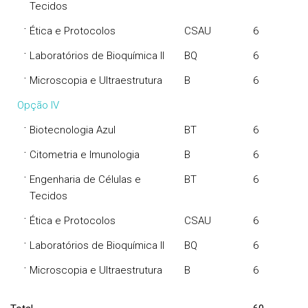
Tecidos
·
Ética e Protocolos
CSAU
6
·
Laboratórios de Bioquímica II
BQ
6
·
Microscopia e Ultraestrutura
B
6
Opção IV
·
Biotecnologia Azul
BT
6
·
Citometria e Imunologia
B
6
·
Engenharia de Células e
BT
6
Tecidos
·
Ética e Protocolos
CSAU
6
·
Laboratórios de Bioquímica II
BQ
6
·
Microscopia e Ultraestrutura
B
6