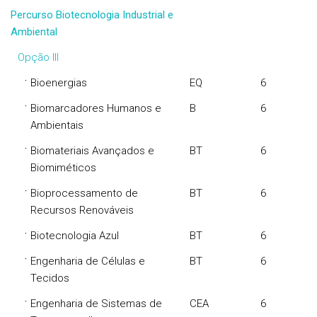
Percurso Biotecnologia Industrial e
Ambiental
Opção III
·
Bioenergias
EQ
6
·
Biomarcadores Humanos e
B
6
Ambientais
·
Biomateriais Avançados e
BT
6
Biomiméticos
·
Bioprocessamento de
BT
6
Recursos Renováveis
·
Biotecnologia Azul
BT
6
·
Engenharia de Células e
BT
6
Tecidos
·
Engenharia de Sistemas de
CEA
6