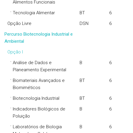
Alimentos Funcionais
·
Tecnologia Alimentar
BT
6
Opção Livre
DSN
6
Percurso Biotecnologia Industrial e
Ambiental
Opção I
·
Análise de Dados e
B
6
Planeamento Experimental
·
Biomateriais Avançados e
BT
6
Biomiméticos
·
Biotecnologia Industrial
BT
6
·
Indicadores Biológicos de
B
6
Poluição
·
Laboratórios de Biologia
B
6