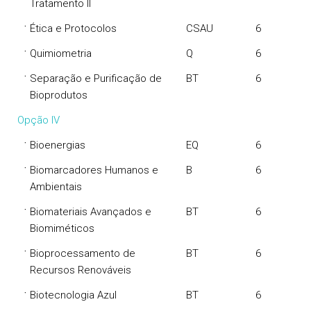
Tratamento II
·
Ética e Protocolos
CSAU
6
·
Quimiometria
Q
6
·
Separação e Purificação de
BT
6
Bioprodutos
Opção IV
·
Bioenergias
EQ
6
·
Biomarcadores Humanos e
B
6
Ambientais
·
Biomateriais Avançados e
BT
6
Biomiméticos
·
Bioprocessamento de
BT
6
Recursos Renováveis
·
Biotecnologia Azul
BT
6