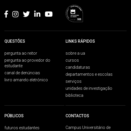
Rodapé
QUESTÕES
LINKS RÁPIDOS
pergunta ao reitor
sobre a ua
pergunta ao provedor do
cursos
estudante
candidaturas
canal de denúncias
departamentos e escolas
livro amarelo eletrónico
serviços
unidades de investigação
biblioteca
PÚBLICOS
CONTACTOS
Campus Universitário de
futuros estudantes