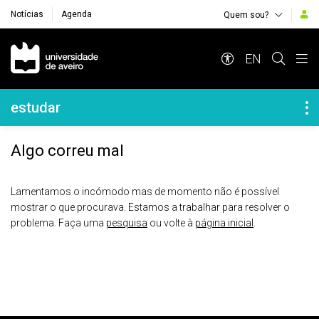
Notícias
Agenda
Quem sou?
Navegação Principal
EN
Navegação Lateral
estudar
Algo correu mal
Lamentamos o incómodo mas de momento não é possível
mostrar o que procurava. Estamos a trabalhar para resolver o
problema. Faça uma
pesquisa
ou volte à
página inicial
.