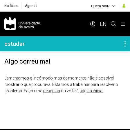
Notícias
Agenda
Quem sou?
Navegação Principal
EN
Navegação Lateral
estudar
Algo correu mal
Lamentamos o incómodo mas de momento não é possível
mostrar o que procurava. Estamos a trabalhar para resolver o
problema. Faça uma
pesquisa
ou volte à
página inicial
.