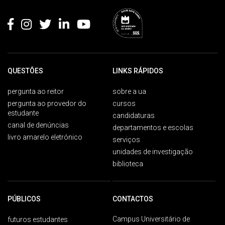
Rodapé
QUESTÕES
LINKS RÁPIDOS
pergunta ao reitor
sobre a ua
pergunta ao provedor do
cursos
estudante
candidaturas
canal de denúncias
departamentos e escolas
livro amarelo eletrónico
serviços
unidades de investigação
biblioteca
PÚBLICOS
CONTACTOS
Campus Universitário de
futuros estudantes