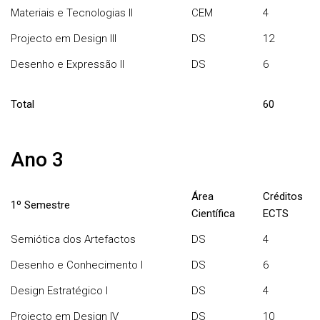
Materiais e Tecnologias II
CEM
4
Projecto em Design III
DS
12
Desenho e Expressão II
DS
6
Total
60
Ano 3
Área
Créditos
1º Semestre
Científica
ECTS
Semiótica dos Artefactos
DS
4
Desenho e Conhecimento I
DS
6
Design Estratégico I
DS
4
Projecto em Design IV
DS
10