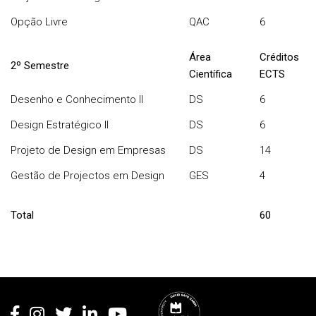
Opção Livre
QAC
6
Área
Créditos
2º Semestre
Científica
ECTS
Desenho e Conhecimento II
DS
6
Design Estratégico II
DS
6
Projeto de Design em Empresas
DS
14
Gestão de Projectos em Design
GES
4
Total
60
Rodapé