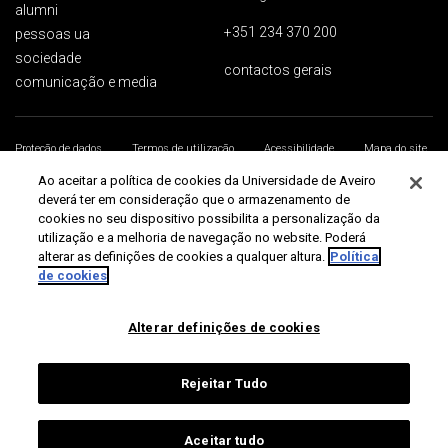
alumni
+351 234 370 200
pessoas ua
sociedade
contactos gerais
comunicação e media
Proteção de dados
Termos de utilização
Acessibilidade
Mapa do site
Universidade de Aveiro 2026
Ao aceitar a política de cookies da Universidade de Aveiro
deverá ter em consideração que o armazenamento de
cookies no seu dispositivo possibilita a personalização da
utilização e a melhoria de navegação no website. Poderá
alterar as definições de cookies a qualquer altura.
Política
de cookies
Alterar definições de cookies
Rejeitar Tudo
Aceitar tudo