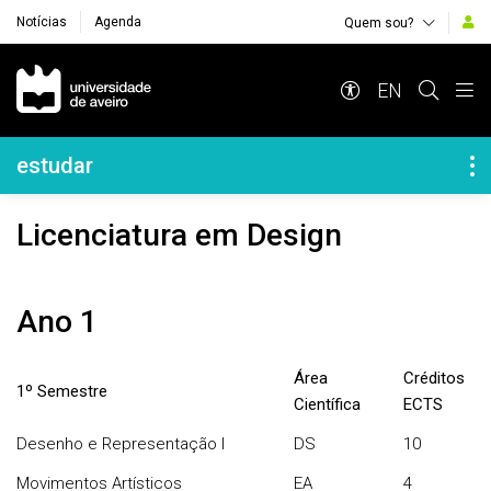
Notícias
Agenda
Quem sou?
Navegação Principal
EN
Navegação Lateral
estudar
Licenciatura em Design
Ano 1
Área
Créditos
1º Semestre
Científica
ECTS
Desenho e Representação I
DS
10
Movimentos Artísticos
EA
4