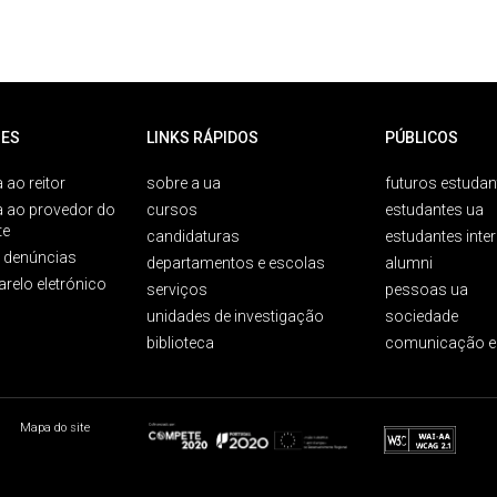
ES
LINKS RÁPIDOS
PÚBLICOS
 ao reitor
sobre a ua
futuros estudan
a ao provedor do
cursos
estudantes ua
te
candidaturas
estudantes inte
e denúncias
departamentos e escolas
alumni
arelo eletrónico
serviços
pessoas ua
unidades de investigação
sociedade
biblioteca
comunicação e
Mapa do site