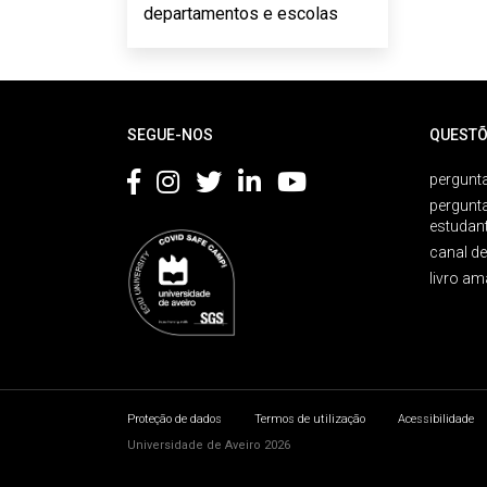
departamentos e escolas
Rodapé
SEGUE-NOS
QUESTÕ
pergunta
pergunt
estudan
canal d
livro am
Proteção de dados
Termos de utilização
Acessibilidade
Universidade de Aveiro 2026