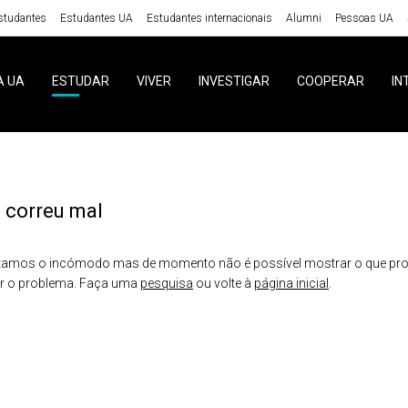
studantes
Estudantes UA
Estudantes internacionais
Alumni
Pessoas UA
A UA
ESTUDAR
VIVER
INVESTIGAR
COOPERAR
IN
 correu mal
amos o incómodo mas de momento não é possível mostrar o que proc
er o problema. Faça uma
pesquisa
ou volte à
página inicial
.