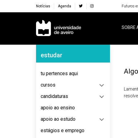
Notícias
Agenda
Futuros e
Navegação Principal
SOBRE 
Navegação Lateral
estudar
Algo
tu pertences aqui
cursos
Lament
candidaturas
resolv
apoio ao ensino
apoio ao estudo
estágios e emprego