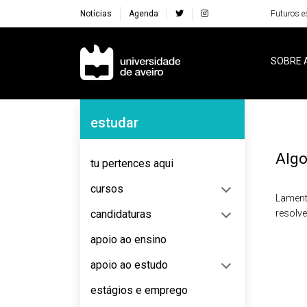
Notícias
Agenda
Futuros e
Navegação Principal
SOBRE 
Navegação Lateral
estudar
Algo
tu pertences aqui
cursos
Lament
candidaturas
resolv
apoio ao ensino
apoio ao estudo
estágios e emprego