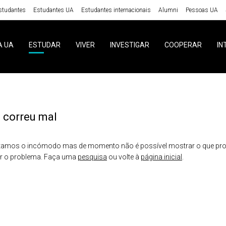
studantes
Estudantes UA
Estudantes internacionais
Alumni
Pessoas UA
A UA
ESTUDAR
VIVER
INVESTIGAR
COOPERAR
IN
 correu mal
amos o incómodo mas de momento não é possível mostrar o que proc
er o problema. Faça uma
pesquisa
ou volte à
página inicial
.