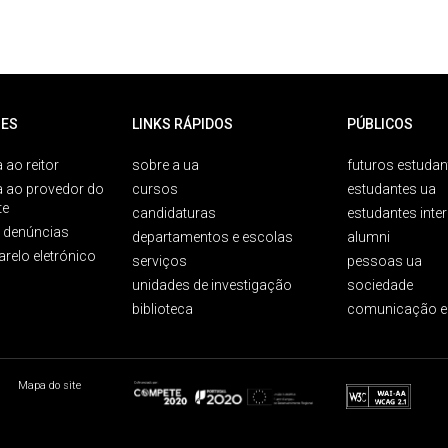
ES
LINKS RÁPIDOS
PÚBLICOS
 ao reitor
sobre a ua
futuros estudan
a ao provedor do
cursos
estudantes ua
te
candidaturas
estudantes inte
e denúncias
departamentos e escolas
alumni
arelo eletrónico
serviços
pessoas ua
unidades de investigação
sociedade
biblioteca
comunicação e
Mapa do site