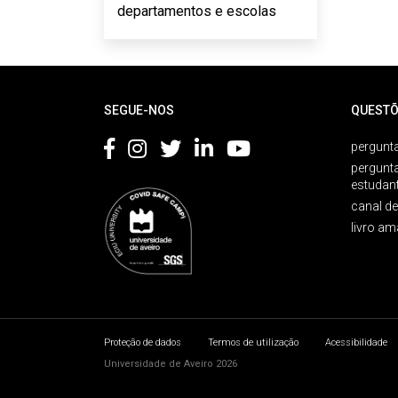
departamentos e escolas
Rodapé
SEGUE-NOS
QUESTÕ
pergunta
pergunt
estudan
canal d
livro am
Proteção de dados
Termos de utilização
Acessibilidade
Universidade de Aveiro 2026