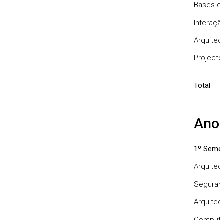
Bases 
Intera
Arquite
Project
Total
Ano
1º Seme
Arquite
Segura
Arquite
Comput