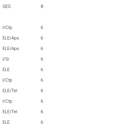
GES
8
I/Ctp
6
ELE/Aps
6
ELE/Aps
6
I/Si
6
ELE
6
I/Ctp
6
ELE/Tel
6
I/Ctp
6
ELE/Tel
6
ELE
6