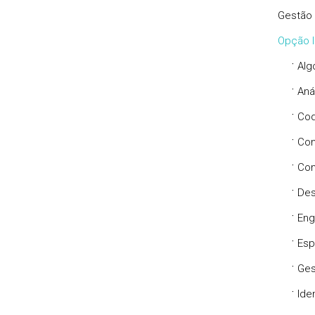
Gestão
Opção I
·
Alg
·
Aná
·
Cod
·
Com
·
Com
·
Des
·
Eng
·
Esp
·
Ges
·
Ide