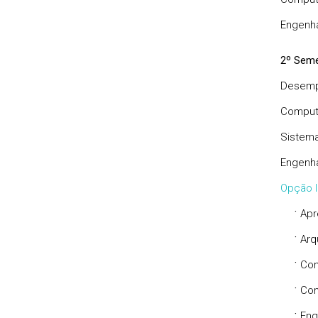
Engenh
2º Seme
Desemp
Comput
Sistema
Engenha
Opção I
·
Apr
·
Arq
·
Com
·
Com
·
Eng