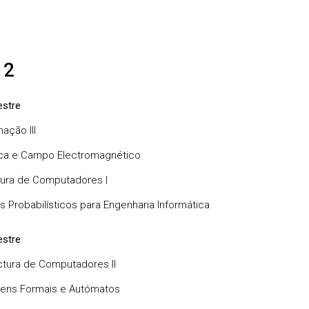
 2
stre
ação III
ca e Campo Electromagnético
tura de Computadores I
 Probabilísticos para Engenharia Informática
stre
ctura de Computadores II
ens Formais e Autómatos