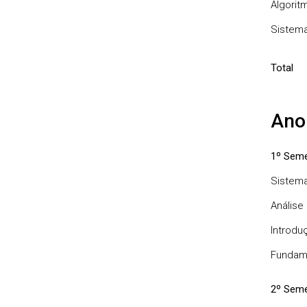
Algorit
Sistema
Total
Ano
1º Seme
Sistem
Análise
Introduç
Fundam
2º Seme