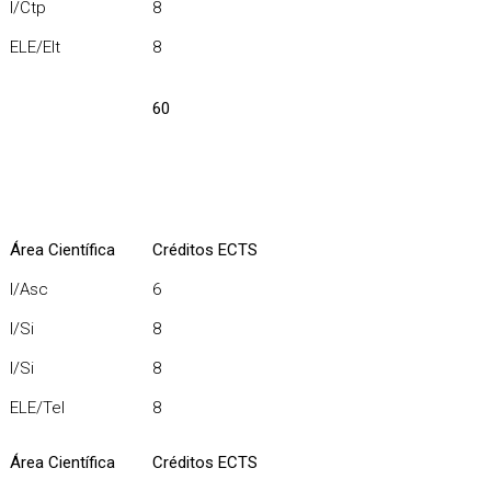
I/Ctp
8
ELE/Elt
8
60
Área Científica
Créditos ECTS
I/Asc
6
I/Si
8
I/Si
8
ELE/Tel
8
Área Científica
Créditos ECTS