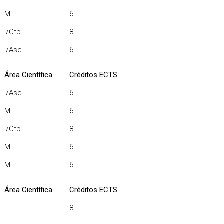
M
6
I/Ctp
8
I/Asc
6
Área Científica
Créditos ECTS
I/Asc
6
M
6
I/Ctp
8
M
6
M
6
Área Científica
Créditos ECTS
I
8