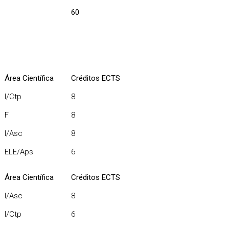
60
Área Científica
Créditos ECTS
I/Ctp
8
F
8
I/Asc
8
ELE/Aps
6
Área Científica
Créditos ECTS
I/Asc
8
I/Ctp
6