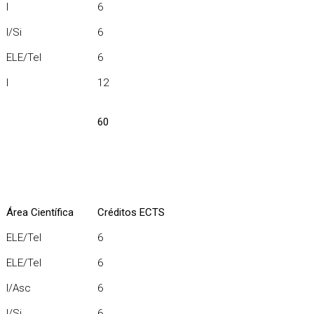
I
6
I/Si
6
ELE/Tel
6
I
12
60
Área Científica
Créditos ECTS
ELE/Tel
6
ELE/Tel
6
I/Asc
6
I/Si
6