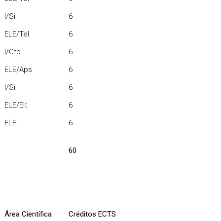
I/Si
6
ELE/Tel
6
I/Ctp
6
ELE/Aps
6
I/Si
6
ELE/Elt
6
ELE
6
60
Área Científica
Créditos ECTS