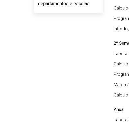
departamentos e escolas
Cálculo 
Program
Introdu
2º Seme
Laborat
Cálculo I
Program
Matemát
Cálculo 
Anual
Laborat