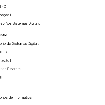
I - C
ação I
ção Aos Sistemas Digitais
stre
ório de Sistemas Digitais
I - C
ação II
ica Discreta
II
órios de Informática