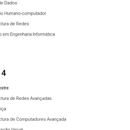
de Dados
ção Humano-computador
ctura de Redes
o em Engenharia Informática
 4
stre
ctura de Redes Avançadas
nça
ctura de Computadores Avançada
ação Visual