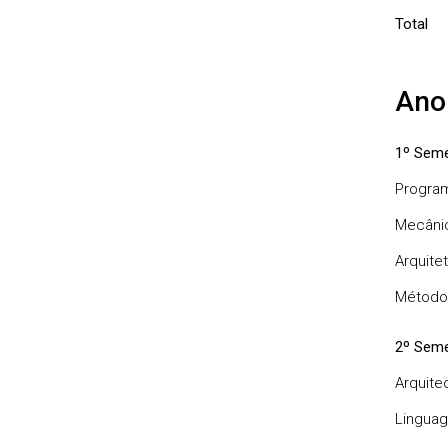
Total
Ano
1º Seme
Program
Mecâni
Arquite
Métodos
2º Seme
Arquite
Linguag