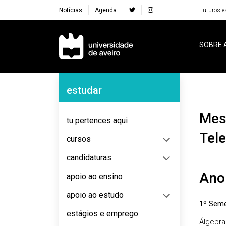
Notícias
Agenda
Futuros e
Navegação Principal
SOBRE 
Navegação Lateral
estudar
Mestrado Integrado em Engenharia de Computadores e
tu pertences aqui
Tel
cursos
candidaturas
Ano
apoio ao ensino
apoio ao estudo
1º Seme
estágios e emprego
Álgebra 