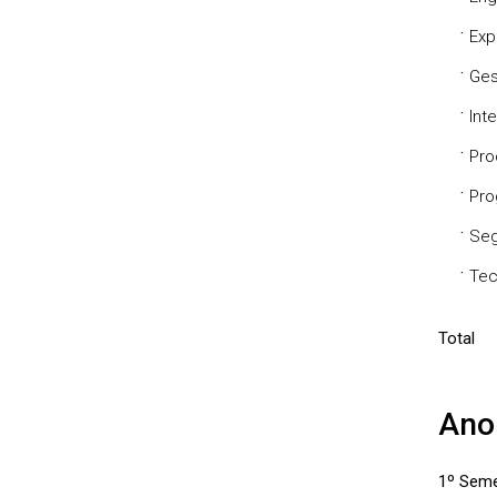
·
Exp
·
Ges
·
Int
·
Pro
·
Pro
·
Seg
·
Tec
Total
Ano
1º Seme