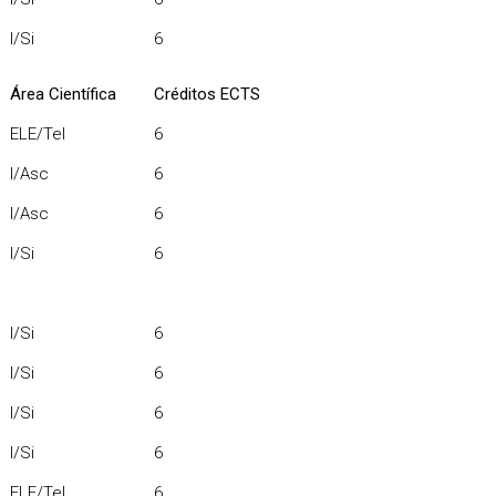
I/Si
6
Área Científica
Créditos ECTS
ELE/Tel
6
I/Asc
6
I/Asc
6
I/Si
6
I/Si
6
I/Si
6
I/Si
6
I/Si
6
ELE/Tel
6