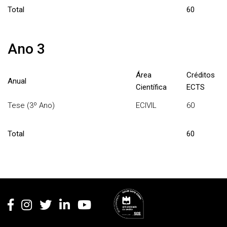
Total
60
Ano 3
Área
Créditos
Anual
Científica
ECTS
Tese (3º Ano)
ECIVIL
60
Total
60
Rodapé