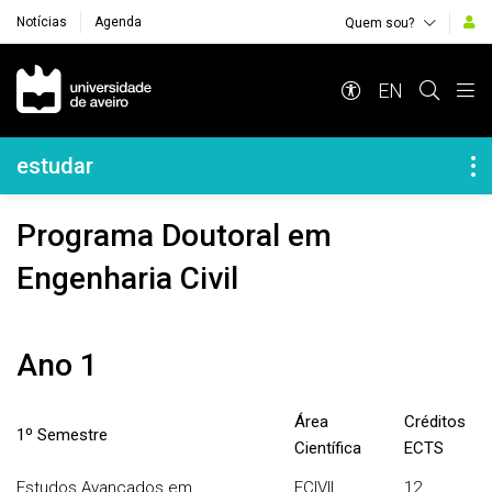
Notícias
Agenda
Quem sou?
Navegação Principal
EN
Navegação Lateral
estudar
Programa Doutoral em
Engenharia Civil
Ano 1
Área
Créditos
1º Semestre
Científica
ECTS
Estudos Avançados em
ECIVIL
12