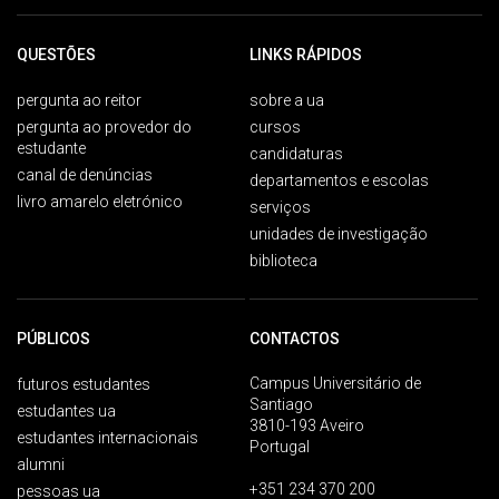
QUESTÕES
LINKS RÁPIDOS
pergunta ao reitor
sobre a ua
pergunta ao provedor do
cursos
estudante
candidaturas
canal de denúncias
departamentos e escolas
livro amarelo eletrónico
serviços
unidades de investigação
biblioteca
PÚBLICOS
CONTACTOS
Campus Universitário de
futuros estudantes
Santiago
estudantes ua
3810-193 Aveiro
estudantes internacionais
Portugal
alumni
+351 234 370 200
pessoas ua