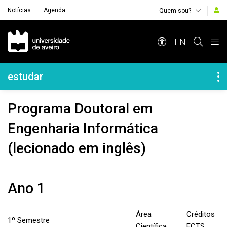
Notícias
Agenda
Quem sou?
Navegação Principal
EN
Navegação Lateral
estudar
Programa Doutoral em
Engenharia Informática
(lecionado em inglês)
Ano 1
Área
Créditos
1º Semestre
Científica
ECTS