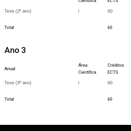
Científica
ECTS
Tese (2º ano)
I
60
Total
60
Ano 3
Área
Créditos
Anual
Científica
ECTS
Tese (3º ano)
I
60
Total
60
Rodapé