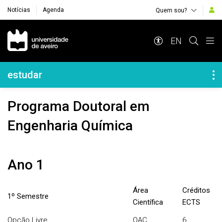
Notícias
Agenda
Quem sou?
Navegação Principal
EN
Navegação Lateral
estudar
Programa Doutoral em
Engenharia Química
Ano 1
Área
Créditos
1º Semestre
Científica
ECTS
Opção Livre
QAC
6