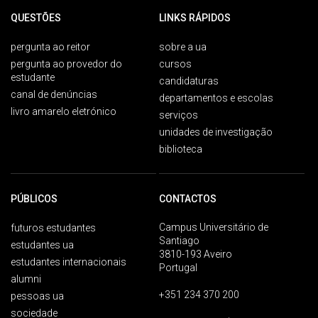
QUESTÕES
LINKS RÁPIDOS
pergunta ao reitor
sobre a ua
pergunta ao provedor do
cursos
estudante
candidaturas
canal de denúncias
departamentos e escolas
livro amarelo eletrónico
serviços
unidades de investigação
biblioteca
PÚBLICOS
CONTACTOS
Campus Universitário de
futuros estudantes
Santiago
estudantes ua
3810-193 Aveiro
estudantes internacionais
Portugal
alumni
+351 234 370 200
pessoas ua
sociedade