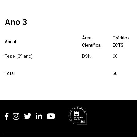
Ano 3
Área
Créditos
Anual
Científica
ECTS
Tese (3º ano)
DSN
60
Total
60
Rodapé