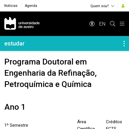
Notícias
Agenda
Quem sou?
Navegação Principal
EN
Navegação Lateral
estudar
Programa Doutoral em
Engenharia da Refinação,
Petroquímica e Química
Ano 1
Área
Créditos
1º Semestre
Científica
ECTS