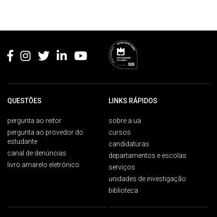
Rodapé
QUESTÕES
LINKS RÁPIDOS
pergunta ao reitor
sobre a ua
pergunta ao provedor do
cursos
estudante
candidaturas
canal de denúncias
departamentos e escolas
livro amarelo eletrónico
serviços
unidades de investigação
biblioteca