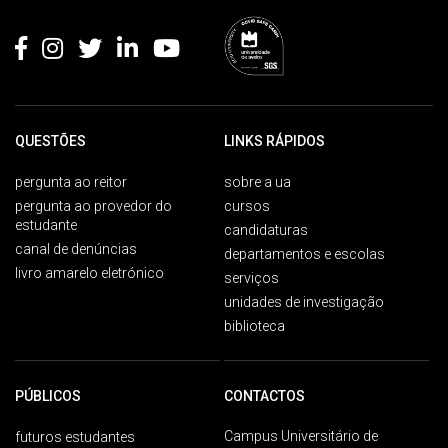
Rodapé
QUESTÕES
LINKS RÁPIDOS
pergunta ao reitor
sobre a ua
pergunta ao provedor do
cursos
estudante
candidaturas
canal de denúncias
departamentos e escolas
livro amarelo eletrónico
serviços
unidades de investigação
biblioteca
PÚBLICOS
CONTACTOS
Campus Universitário de
futuros estudantes