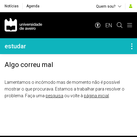
Notícias
Agenda
Quem sou?
Navegação Principal
EN
Navegação Lateral
estudar
Algo correu mal
Lamentamos o incómodo mas de momento não é possível
mostrar o que procurava. Estamos a trabalhar para resolver o
problema. Faça uma
pesquisa
ou volte à
página inicial
.