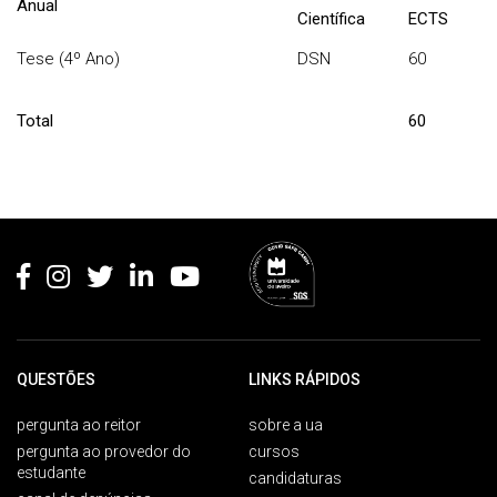
Anual
Científica
ECTS
Tese (4º Ano)
DSN
60
Total
60
Rodapé
QUESTÕES
LINKS RÁPIDOS
pergunta ao reitor
sobre a ua
pergunta ao provedor do
cursos
estudante
candidaturas