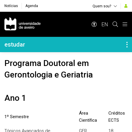
Notícias
Agenda
Quem sou?
Navegação Principal
EN
Navegação Lateral
estudar
Programa Doutoral em
Gerontologia e Geriatria
Ano 1
Área
Créditos
1º Semestre
Científica
ECTS
Tópicos Avançados de
GER
18