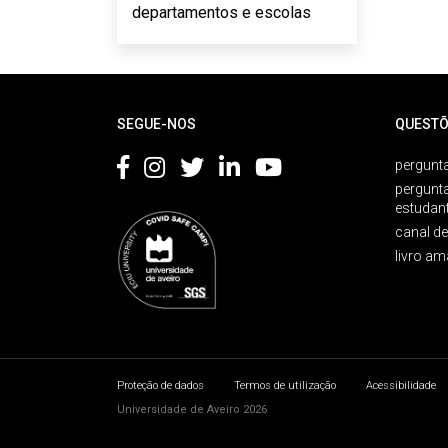
departamentos e escolas
Rodapé
SEGUE-NOS
QUESTÕ
pergunta
pergunt
estudan
canal d
livro am
Proteção de dados
Termos de utilização
Acessibilidade
Universidade de Aveiro 2026