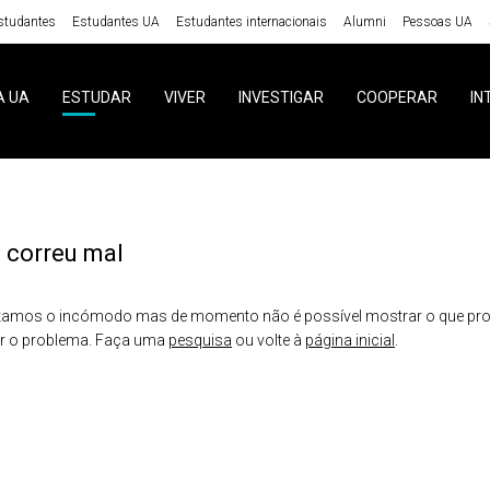
studantes
Estudantes UA
Estudantes internacionais
Alumni
Pessoas UA
A UA
ESTUDAR
VIVER
INVESTIGAR
COOPERAR
IN
 correu mal
amos o incómodo mas de momento não é possível mostrar o que proc
er o problema. Faça uma
pesquisa
ou volte à
página inicial
.