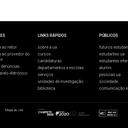
ES
LINKS RÁPIDOS
PÚBLICOS
 ao reitor
sobre a ua
futuros estudan
a ao provedor do
cursos
estudantes ua
te
candidaturas
estudantes inte
e denúncias
departamentos e escolas
alumni
arelo eletrónico
serviços
pessoas ua
unidades de investigação
sociedade
biblioteca
comunicação e
Mapa do site