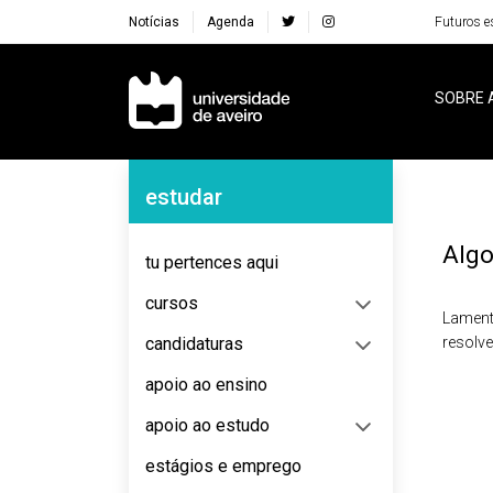
Notícias
Agenda
Futuros e
Navegação Principal
SOBRE 
Navegação Lateral
estudar
Algo
tu pertences aqui
cursos
Lament
candidaturas
resolv
apoio ao ensino
apoio ao estudo
estágios e emprego