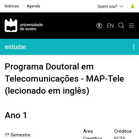
Notícias
Agenda
Quem sou?
Navegação Principal
EN
Navegação Lateral
estudar
Programa Doutoral em
Telecomunicações - MAP-Tele
(lecionado em inglês)
Ano 1
Área
Créditos
1º Semestre
Científica
ECTS