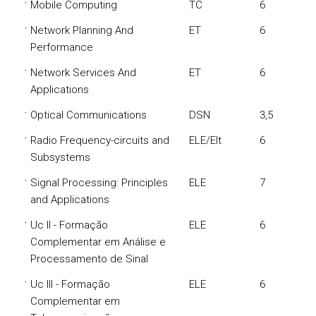
·
Mobile Computing
TC
6
·
Network Planning And
ET
6
Performance
·
Network Services And
ET
6
Applications
·
Optical Communications
DSN
3,5
·
Radio Frequency-circuits and
ELE/Elt
6
Subsystems
·
Signal Processing: Principles
ELE
7
and Applications
·
Uc II - Formação
ELE
6
Complementar em Análise e
Processamento de Sinal
·
Uc III - Formação
ELE
6
Complementar em