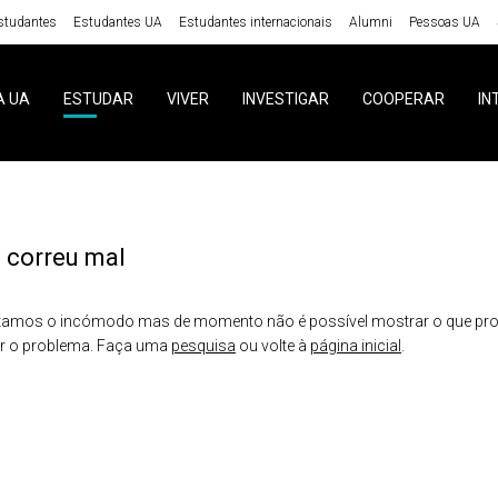
studantes
Estudantes UA
Estudantes internacionais
Alumni
Pessoas UA
A UA
ESTUDAR
VIVER
INVESTIGAR
COOPERAR
IN
 correu mal
amos o incómodo mas de momento não é possível mostrar o que proc
er o problema. Faça uma
pesquisa
ou volte à
página inicial
.