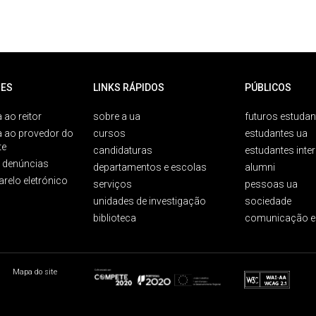
ES
LINKS RÁPIDOS
PÚBLICOS
 ao reitor
sobre a ua
futuros estudan
a ao provedor do
cursos
estudantes ua
te
candidaturas
estudantes inte
e denúncias
departamentos e escolas
alumni
arelo eletrónico
serviços
pessoas ua
unidades de investigação
sociedade
biblioteca
comunicação e
Mapa do site