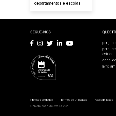
departamentos e escolas
Rodapé
SEGUE-NOS
QUESTÕ
pergunta
pergunt
estudan
canal d
livro am
Proteção de dados
Termos de utilização
Acessibilidade
Universidade de Aveiro 2026