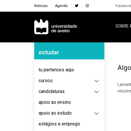
Notícias
Agenda
Futuros e
Navegação Principal
SOBRE 
Navegação Lateral
estudar
Algo
tu pertences aqui
cursos
Lament
candidaturas
resolv
apoio ao ensino
apoio ao estudo
estágios e emprego