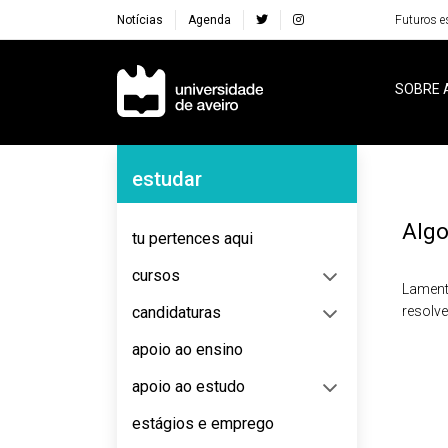
Notícias
Agenda
Futuros e
Navegação Principal
SOBRE 
Navegação Lateral
estudar
Algo
tu pertences aqui
cursos
Lament
candidaturas
resolv
apoio ao ensino
apoio ao estudo
estágios e emprego