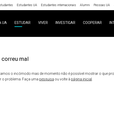
studantes
Estudantes UA
Estudantes internacionais
Alumni
Pessoas UA
A UA
ESTUDAR
VIVER
INVESTIGAR
COOPERAR
IN
 correu mal
amos o incómodo mas de momento não é possível mostrar o que proc
er o problema. Faça uma
pesquisa
ou volte à
página inicial
.