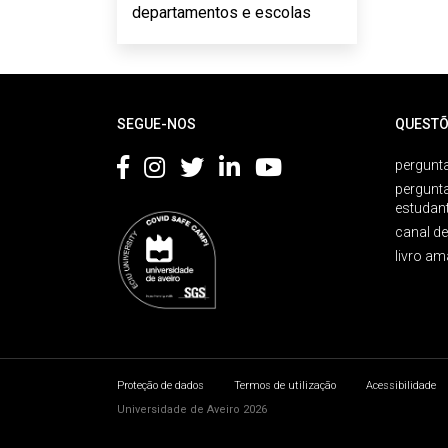
departamentos e escolas
Rodapé
SEGUE-NOS
QUESTÕ
pergunta
pergunt
estudan
canal d
livro am
Proteção de dados
Termos de utilização
Acessibilidade
Universidade de Aveiro 2026