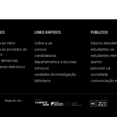
ES
LINKS RÁPIDOS
PÚBLICOS
 ao reitor
sobre a ua
futuros estudan
a ao provedor do
cursos
estudantes ua
te
candidaturas
estudantes inte
e denúncias
departamentos e escolas
alumni
arelo eletrónico
serviços
pessoas ua
unidades de investigação
sociedade
biblioteca
comunicação e
Mapa do site