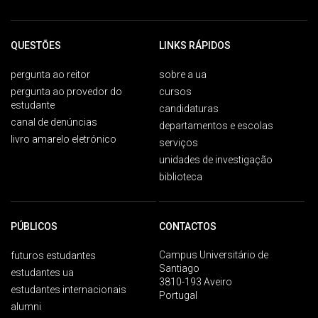
QUESTÕES
LINKS RÁPIDOS
pergunta ao reitor
sobre a ua
pergunta ao provedor do
cursos
estudante
candidaturas
canal de denúncias
departamentos e escolas
livro amarelo eletrónico
serviços
unidades de investigação
biblioteca
PÚBLICOS
CONTACTOS
Campus Universitário de
futuros estudantes
Santiago
estudantes ua
3810-193 Aveiro
estudantes internacionais
Portugal
alumni