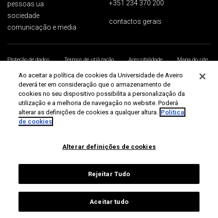
+351 234 370 200
pessoas ua
sociedade
contactos gerais
comunicação e media
Proteção de dados
Termos de utilização
Acessibilidade
Mapa do site
Universidade de Aveiro 2026
Ao aceitar a política de cookies da Universidade de Aveiro
deverá ter em consideração que o armazenamento de
cookies no seu dispositivo possibilita a personalização da
utilização e a melhoria de navegação no website. Poderá
alterar as definições de cookies a qualquer altura.
Política
de cookies
Alterar definições de cookies
Rejeitar Tudo
Aceitar tudo