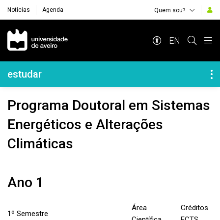
Notícias
Agenda
Quem sou?
Navegação Principal
EN
Navegação Lateral
estudar
Programa Doutoral em Sistemas
Energéticos e Alterações
Climáticas
Ano 1
Área
Créditos
1º Semestre
Científica
ECTS