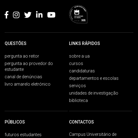
Rodapé
QUESTÕES
LINKS RÁPIDOS
pergunta ao reitor
sobre a ua
pergunta ao provedor do
cursos
estudante
candidaturas
canal de denúncias
departamentos e escolas
livro amarelo eletrónico
serviços
unidades de investigação
biblioteca
PÚBLICOS
CONTACTOS
Campus Universitário de
futuros estudantes