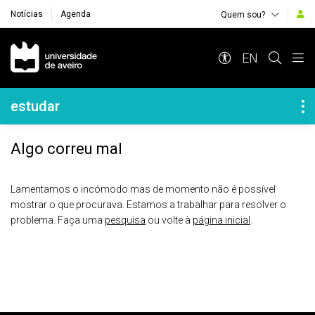
Notícias
Agenda
Quem sou?
Navegação Principal
EN
Navegação Lateral
estudar
Algo correu mal
Lamentamos o incómodo mas de momento não é possível
mostrar o que procurava. Estamos a trabalhar para resolver o
problema. Faça uma
pesquisa
ou volte à
página inicial
.