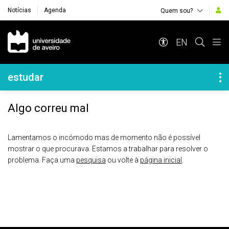
Notícias
Agenda
Quem sou?
Navegação Principal
EN
Navegação Lateral
estudar
Algo correu mal
Lamentamos o incómodo mas de momento não é possível
mostrar o que procurava. Estamos a trabalhar para resolver o
problema. Faça uma
pesquisa
ou volte à
página inicial
.