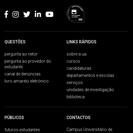
Rodapé
QUESTÕES
LINKS RÁPIDOS
pergunta ao reitor
sobre a ua
pergunta ao provedor do
cursos
estudante
candidaturas
canal de denúncias
departamentos e escolas
livro amarelo eletrónico
serviços
unidades de investigação
biblioteca
PÚBLICOS
CONTACTOS
Campus Universitário de
futuros estudantes