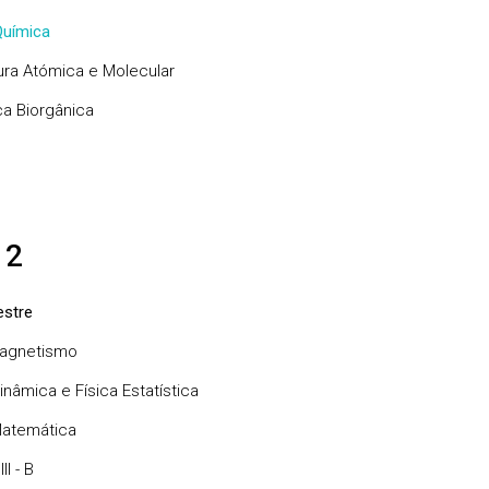
uímica
ura Atómica e Molecular
a Biorgânica
 2
stre
magnetismo
nâmica e Física Estatística
Matemática
II - B