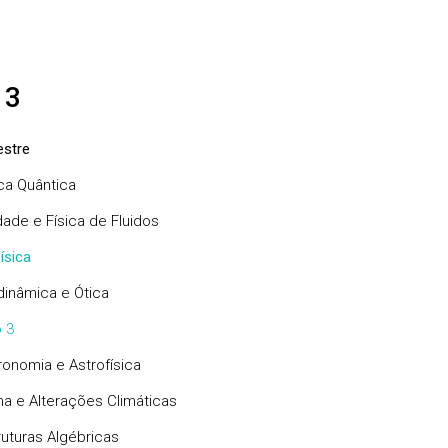
 3
stre
a Quântica
dade e Física de Fluidos
ísica
dinâmica e Ótica
 3
ronomia e Astrofísica
ma e Alterações Climáticas
ruturas Algébricas