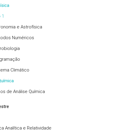
ísica
 1
ronomia e Astrofísica
odos Numéricos
robiologia
gramação
tema Climático
uímica
os de Análise Química
stre
a Analítica e Relatividade