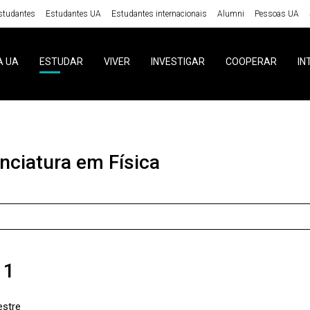
studantes
Estudantes UA
Estudantes internacionais
Alumni
Pessoas UA
A UA
ESTUDAR
VIVER
INVESTIGAR
COOPERAR
IN
enciatura em Física
 1
stre