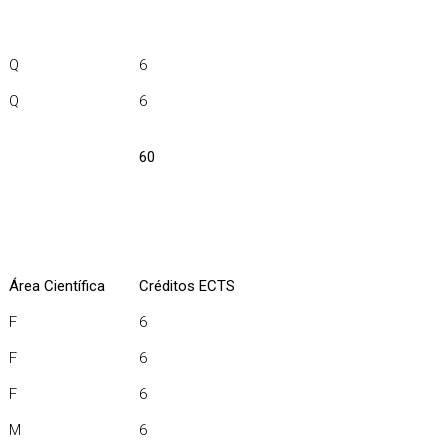
Q
6
Q
6
60
Área Científica
Créditos ECTS
F
6
F
6
F
6
M
6