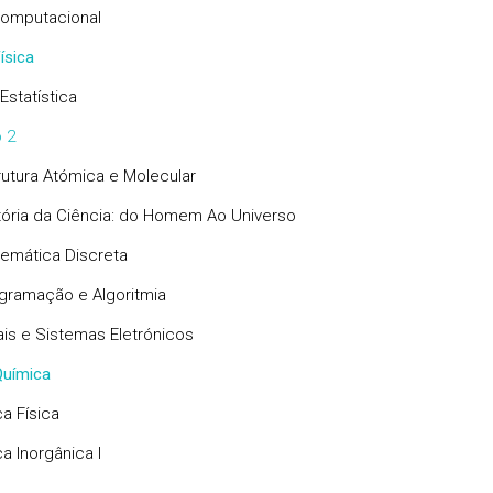
Computacional
ísica
 Estatística
 2
rutura Atómica e Molecular
tória da Ciência: do Homem Ao Universo
emática Discreta
gramação e Algoritmia
ais e Sistemas Eletrónicos
uímica
a Física
a Inorgânica I