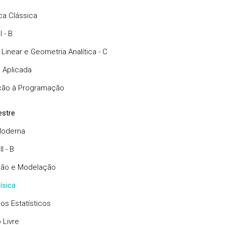
a Clássica
I - B
Linear e Geometria Analítica - C
 Aplicada
ção à Programação
stre
Moderna
I - B
ção e Modelação
ísica
s Estatísticos
 Livre