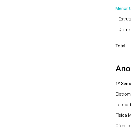
Menor Q
Estrut
Químic
Total
Ano
1º Seme
Eletro
Termodi
Física 
Cálculo I