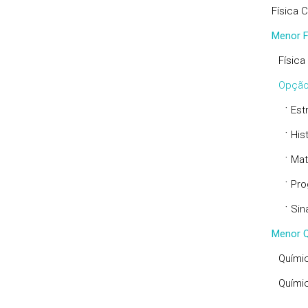
Física 
Menor F
Física
Opção
·
Est
·
His
·
Mat
·
Pro
·
Sin
Menor Q
Químic
Químic