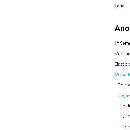
Total
Ano
1º Seme
Mecânic
Elastici
Menor F
Eletro
Opção
·
Ast
·
Cli
·
Est