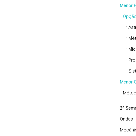
Menor F
Opção
·
Ast
·
Mét
·
Mic
·
Pro
·
Sis
Menor Q
Métod
2º Seme
Ondas
Mecânic