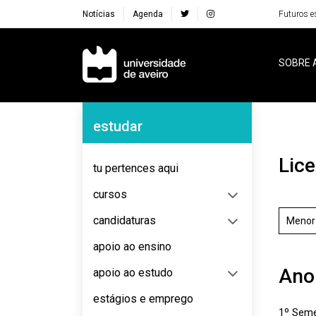
Notícias
Agenda
Futuros e
Navegação Principal
SOBRE 
Navegação Lateral
estudar
Lic
tu pertences aqui
cursos
candidaturas
Menor
apoio ao ensino
Ano
apoio ao estudo
estágios e emprego
1º Seme