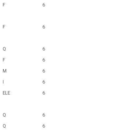
F
6
F
6
Q
6
F
6
M
6
I
6
ELE
6
Q
6
Q
6