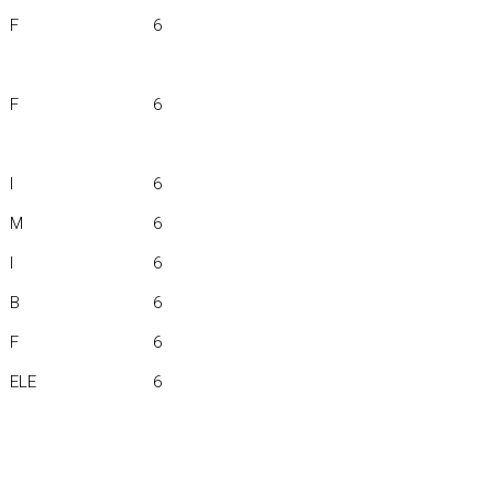
F
6
F
6
I
6
M
6
I
6
B
6
F
6
ELE
6