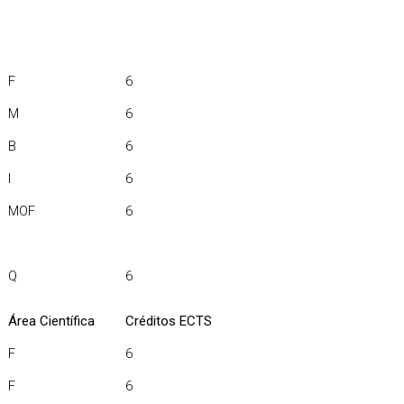
F
6
M
6
B
6
I
6
MOF
6
Q
6
Área Científica
Créditos ECTS
F
6
F
6