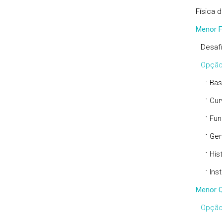
Física 
Menor F
Desafi
Opção
·
Bas
·
Cur
·
Fun
·
Gen
·
His
·
Ins
Menor Q
Opção