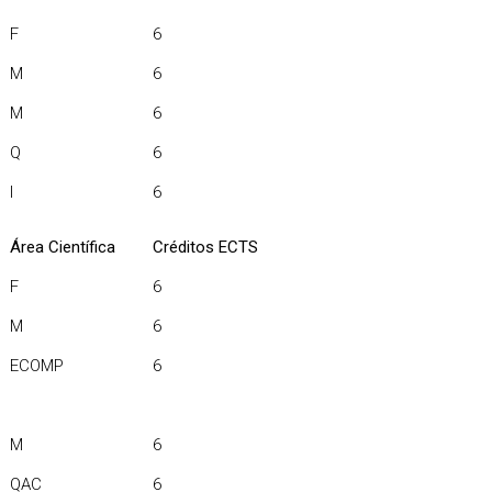
F
6
M
6
M
6
Q
6
I
6
Área Científica
Créditos ECTS
F
6
M
6
ECOMP
6
M
6
QAC
6