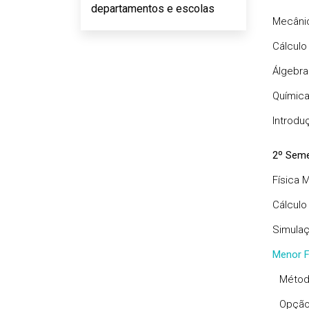
departamentos e escolas
Mecânic
Cálculo 
Álgebra 
Química
Introdu
2º Seme
Física 
Cálculo I
Simula
Menor F
Método
Opção