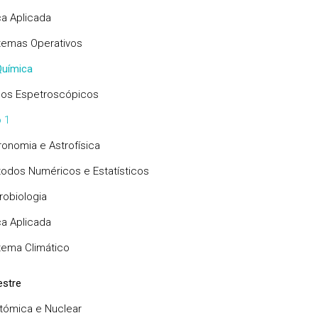
ca Aplicada
temas Operativos
uímica
os Espetroscópicos
 1
ronomia e Astrofísica
odos Numéricos e Estatísticos
robiologia
ca Aplicada
tema Climático
stre
Atómica e Nuclear