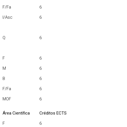
F/Fa
6
I/Asc
6
Q
6
F
6
M
6
B
6
F/Fa
6
MOF
6
Área Científica
Créditos ECTS
F
6