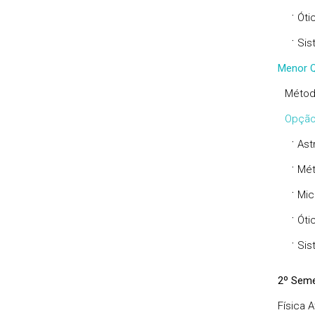
·
Óti
·
Sis
Menor Q
Métod
Opção
·
Ast
·
Mét
·
Mic
·
Óti
·
Sis
2º Seme
Física 