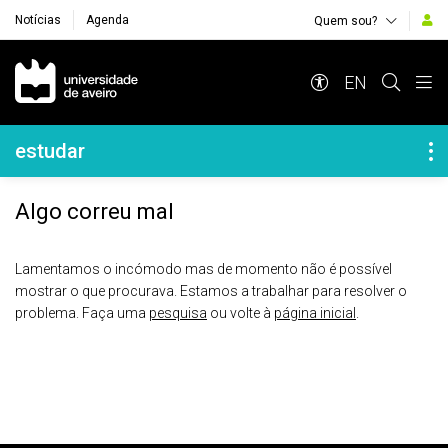
Notícias
Agenda
Quem sou?
Navegação Principal
EN
Navegação Lateral
estudar
Algo correu mal
Lamentamos o incómodo mas de momento não é possível
mostrar o que procurava. Estamos a trabalhar para resolver o
problema. Faça uma
pesquisa
ou volte à
página inicial
.