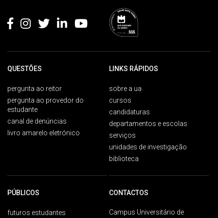
Rodapé
QUESTÕES
LINKS RÁPIDOS
pergunta ao reitor
sobre a ua
pergunta ao provedor do
cursos
estudante
candidaturas
canal de denúncias
departamentos e escolas
livro amarelo eletrónico
serviços
unidades de investigação
biblioteca
PÚBLICOS
CONTACTOS
Campus Universitário de
futuros estudantes