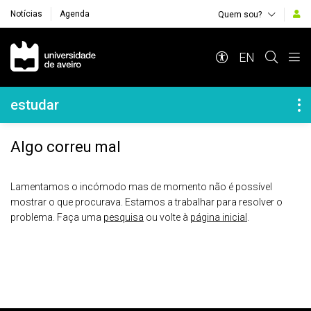
Notícias
Agenda
Quem sou?
Navegação Principal
EN
Navegação Lateral
estudar
Algo correu mal
Lamentamos o incómodo mas de momento não é possível
mostrar o que procurava. Estamos a trabalhar para resolver o
problema. Faça uma
pesquisa
ou volte à
página inicial
.