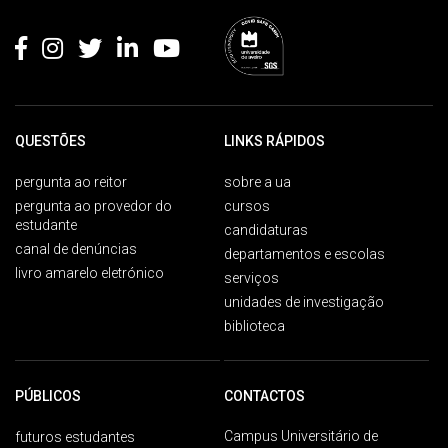
Rodapé
QUESTÕES
LINKS RÁPIDOS
pergunta ao reitor
sobre a ua
pergunta ao provedor do
cursos
estudante
candidaturas
canal de denúncias
departamentos e escolas
livro amarelo eletrónico
serviços
unidades de investigação
biblioteca
PÚBLICOS
CONTACTOS
Campus Universitário de
futuros estudantes