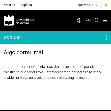
Notícias
Agenda
Quem sou?
Navegação Principal
EN
Navegação Lateral
estudar
Algo correu mal
Lamentamos o incómodo mas de momento não é possível
mostrar o que procurava. Estamos a trabalhar para resolver o
problema. Faça uma
pesquisa
ou volte à
página inicial
.