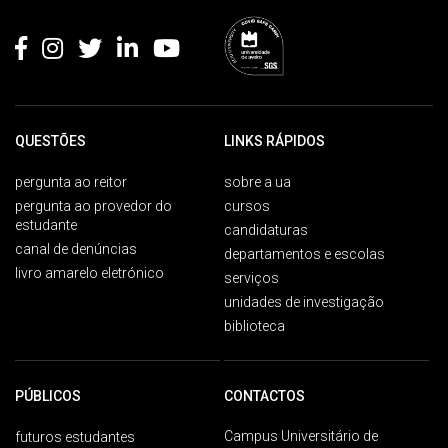
Rodapé
QUESTÕES
LINKS RÁPIDOS
pergunta ao reitor
sobre a ua
pergunta ao provedor do
cursos
estudante
candidaturas
canal de denúncias
departamentos e escolas
livro amarelo eletrónico
serviços
unidades de investigação
biblioteca
PÚBLICOS
CONTACTOS
Campus Universitário de
futuros estudantes