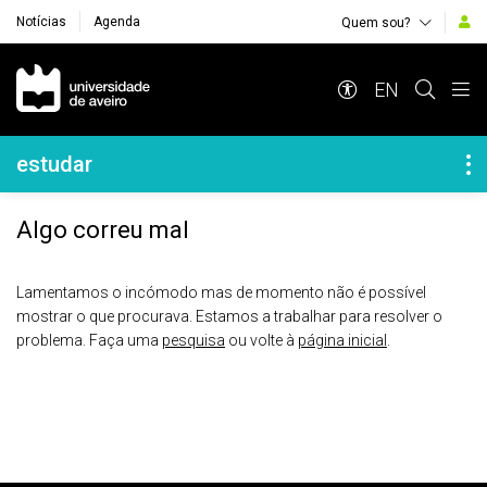
Notícias
Agenda
Quem sou?
Navegação Principal
EN
Navegação Lateral
estudar
Algo correu mal
Lamentamos o incómodo mas de momento não é possível
mostrar o que procurava. Estamos a trabalhar para resolver o
problema. Faça uma
pesquisa
ou volte à
página inicial
.