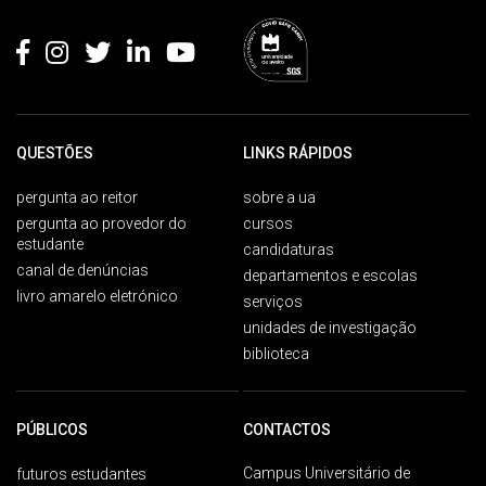
Rodapé
QUESTÕES
LINKS RÁPIDOS
pergunta ao reitor
sobre a ua
pergunta ao provedor do
cursos
estudante
candidaturas
canal de denúncias
departamentos e escolas
livro amarelo eletrónico
serviços
unidades de investigação
biblioteca
PÚBLICOS
CONTACTOS
Campus Universitário de
futuros estudantes