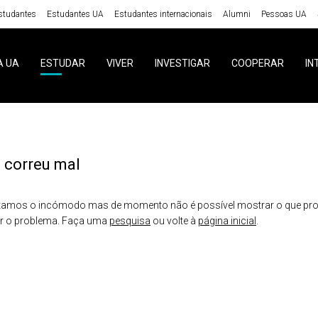
studantes
Estudantes UA
Estudantes internacionais
Alumni
Pessoas UA
A UA
ESTUDAR
VIVER
INVESTIGAR
COOPERAR
IN
 correu mal
amos o incómodo mas de momento não é possível mostrar o que proc
er o problema. Faça uma
pesquisa
ou volte à
página inicial
.