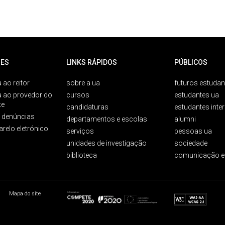
ES
LINKS RÁPIDOS
PÚBLICOS
 ao reitor
sobre a ua
futuros estudan
a ao provedor do
cursos
estudantes ua
te
candidaturas
estudantes inte
e denúncias
departamentos e escolas
alumni
arelo eletrónico
serviços
pessoas ua
unidades de investigação
sociedade
biblioteca
comunicação e
Mapa do site