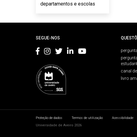
departamentos e escolas
Rodapé
SEGUE-NOS
QUESTÕ
pergunta
pergunt
estudan
canal d
livro am
Proteção de dados
Termos de utilização
Acessibilidade
Universidade de Aveiro 2026