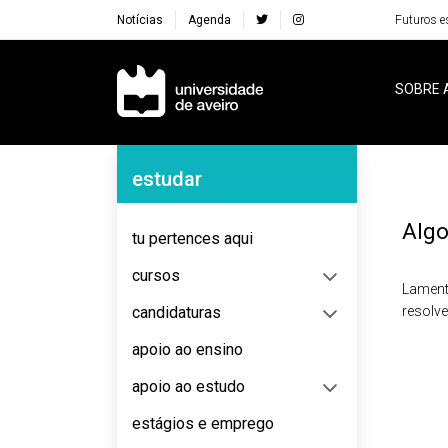
Notícias
Agenda
Futuros e
Navegação Principal
SOBRE 
Navegação Lateral
estudar
Algo
tu pertences aqui
cursos
Lament
candidaturas
resolv
apoio ao ensino
apoio ao estudo
estágios e emprego