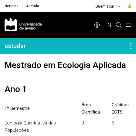
Notícias
Agenda
Quem sou?
Navegação Principal
EN
Navegação Lateral
estudar
Mestrado em Ecologia Aplicada
Ano 1
Área
Créditos
1º Semestre
Científica
ECTS
Ecologia Quantitativa das
B
6
Populações