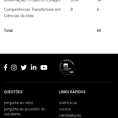
Dissertação / Projecto /Estágio
DSN
54
Competências Transferíveis em
B
6
Ciências da Vida
Total
60
Rodapé
QUESTÕES
LINKS RÁPIDOS
pergunta ao reitor
sobre a ua
pergunta ao provedor do
cursos
estudante
candidaturas