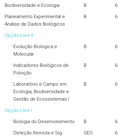
Biodiversidade e Ecologia
B
6
Planeamento Experimental e
B
6
Análise de Dados Biológicos
Opção Livre II
·
Evolução Biológica e
B
6
Molecular
·
Indicadores Biológicos de
B
6
Poluição
·
Laboratório e Campo em
B
6
Ecologia, Biodiversidade e
Gestão de Ecossistemas I
Opção Livre I
·
Biologia do Desenvolvimento
B
6
·
Deteção Remota e Sig
GEO
6