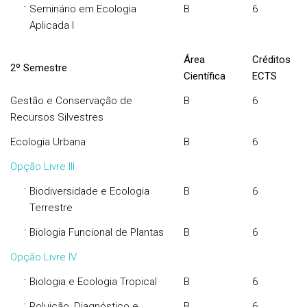
·
Seminário em Ecologia
B
6
Aplicada I
Área
Créditos
2º Semestre
Científica
ECTS
Gestão e Conservação de
B
6
Recursos Silvestres
Ecologia Urbana
B
6
Opção Livre III
·
Biodiversidade e Ecologia
B
6
Terrestre
·
Biologia Funcional de Plantas
B
6
Opção Livre IV
·
Biologia e Ecologia Tropical
B
6
·
Poluição, Diagnóstico e
B
6