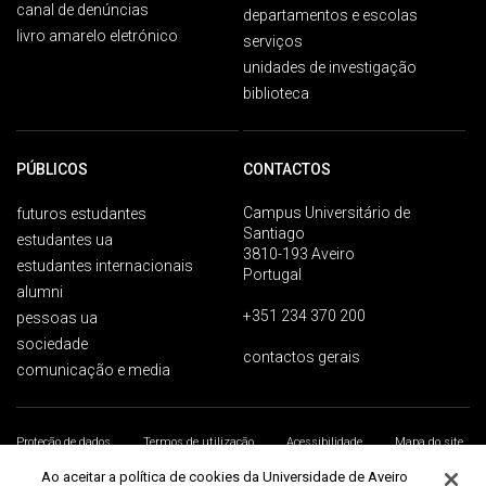
canal de denúncias
departamentos e escolas
livro amarelo eletrónico
serviços
unidades de investigação
biblioteca
PÚBLICOS
CONTACTOS
Campus Universitário de
futuros estudantes
Santiago
estudantes ua
3810-193 Aveiro
estudantes internacionais
Portugal
alumni
+351 234 370 200
pessoas ua
sociedade
contactos gerais
comunicação e media
Proteção de dados
Termos de utilização
Acessibilidade
Mapa do site
Universidade de Aveiro 2026
Ao aceitar a política de cookies da Universidade de Aveiro