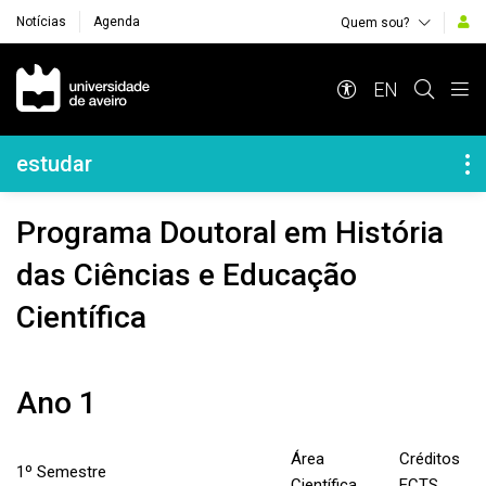
Notícias
Agenda
Quem sou?
Navegação Principal
EN
Navegação Lateral
estudar
Programa Doutoral em História
das Ciências e Educação
Científica
Ano 1
Área
Créditos
1º Semestre
Científica
ECTS