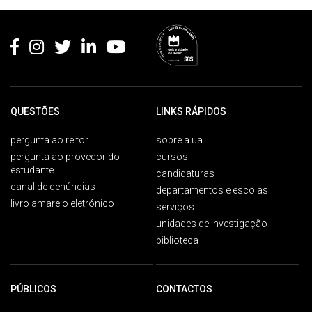
Rodapé
QUESTÕES
LINKS RÁPIDOS
pergunta ao reitor
sobre a ua
pergunta ao provedor do
cursos
estudante
candidaturas
canal de denúncias
departamentos e escolas
livro amarelo eletrónico
serviços
unidades de investigação
biblioteca
PÚBLICOS
CONTACTOS