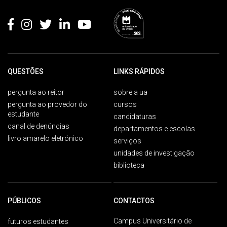
Rodapé
QUESTÕES
LINKS RÁPIDOS
pergunta ao reitor
sobre a ua
pergunta ao provedor do
cursos
estudante
candidaturas
canal de denúncias
departamentos e escolas
livro amarelo eletrónico
serviços
unidades de investigação
biblioteca
PÚBLICOS
CONTACTOS
Campus Universitário de
futuros estudantes