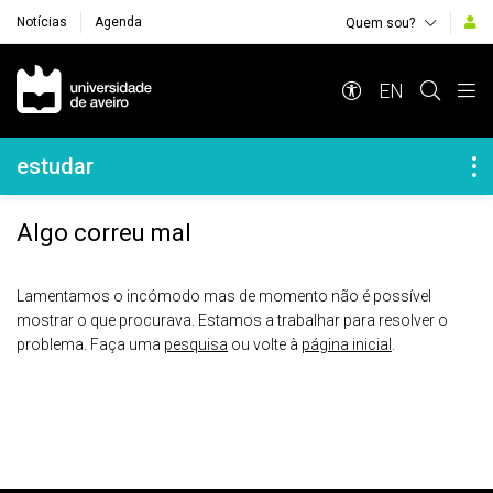
Notícias
Agenda
Quem sou?
Navegação Principal
EN
Navegação Lateral
estudar
Algo correu mal
Lamentamos o incómodo mas de momento não é possível
mostrar o que procurava. Estamos a trabalhar para resolver o
problema. Faça uma
pesquisa
ou volte à
página inicial
.