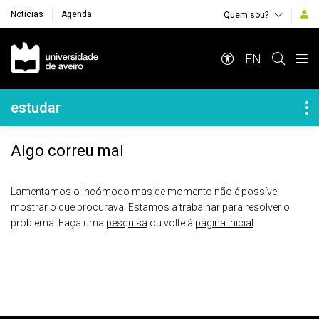
Notícias
Agenda
Quem sou?
Navegação Principal
EN
Navegação Lateral
estudar
Algo correu mal
Lamentamos o incómodo mas de momento não é possível
mostrar o que procurava. Estamos a trabalhar para resolver o
problema. Faça uma
pesquisa
ou volte à
página inicial
.