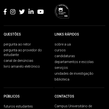
Rodapé
QUESTÕES
LINKS RÁPIDOS
pergunta ao reitor
sobre a ua
pergunta ao provedor do
cursos
estudante
candidaturas
canal de denúncias
departamentos e escolas
livro amarelo eletrónico
serviços
unidades de investigação
biblioteca
PÚBLICOS
CONTACTOS
Campus Universitário de
futuros estudantes