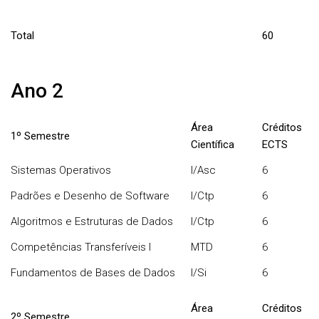
Total
60
Ano 2
Área
Créditos
1º Semestre
Científica
ECTS
Sistemas Operativos
I/Asc
6
Padrões e Desenho de Software
I/Ctp
6
Algoritmos e Estruturas de Dados
I/Ctp
6
Competências Transferíveis I
MTD
6
Fundamentos de Bases de Dados
I/Si
6
Área
Créditos
2º Semestre