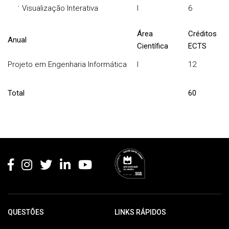
·
Visualização Interativa
I
6
Área
Créditos
Anual
Científica
ECTS
Projeto em Engenharia Informática
I
12
Total
60
Rodapé
QUESTÕES
LINKS RÁPIDOS