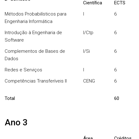
Científica
ECTS
Métodos Probabilísticos para
I
6
Engenharia Informática
Introdução à Engenharia de
I/Ctp
6
Software
Complementos de Bases de
I/Si
6
Dados
Redes e Serviços
I
6
Competências Transferíveis II
CENG
6
Total
60
Ano 3
Área
Créditos