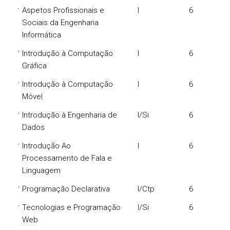
·
Aspetos Profissionais e
I
6
Sociais da Engenharia
Informática
·
Introdução à Computação
I
6
Gráfica
·
Introdução à Computação
I
6
Móvel
·
Introdução à Engenharia de
I/Si
6
Dados
·
Introdução Ao
I
6
Processamento de Fala e
Linguagem
·
Programação Declarativa
I/Ctp
6
·
Tecnologias e Programação
I/Si
6
Web