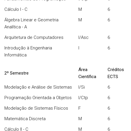
Cálculo I - C
M
6
Álgebra Linear e Geometria
M
6
Analítica - A
Arquitetura de Computadores
I/Asc
6
Introdução à Engenharia
I
6
Informática
Área
Créditos
2º Semestre
Científica
ECTS
Modelação e Análise de Sistemas
I/Si
6
Programação Orientada a Objetos
I/Ctp
6
Modelação de Sistemas Físicos
F
6
Matemática Discreta
M
6
Cálculo II - C
M
6