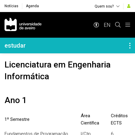
Notícias
Agenda
Quem sou?
Navegação Principal
EN
Navegação Lateral
estudar
Licenciatura em Engenharia
Informática
Ano 1
Área
Créditos
1º Semestre
Científica
ECTS
Fundamentos de Programação
I/Ctp
6