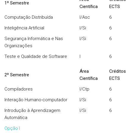
1º Semestre
Científica
ECTS
Computação Distribuída
I/Asc
6
Inteligência Artificial
I/Si
6
Segurança Informática e Nas
I/Si
6
Organizações
Teste e Qualidade de Software
I
6
Área
Créditos
2º Semestre
Científica
ECTS
Compiladores
I/Ctp
6
Interação Humano-computador
I/Si
6
Introdução à Aprendizagem
I/Si
6
Automática
Opção I